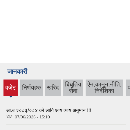
जानकारी
बिधुतिय
ऐन,कानून,नीति,
बजेट
निर्णयहरु
खरिद
प
(active
सेवा
निर्देशिका
tab)
आ.ब २०८३/०८४ को लागि आय व्याय अनुमान !!!
मिति:
07/06/2026 - 15:10