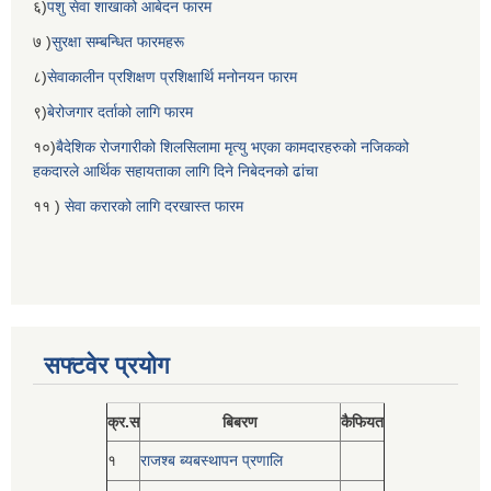
६)
पशु सेवा शाखाको आबेदन फारम
७ )
सुरक्षा सम्बन्धित फारमहरू
८)
सेवाकालीन प्रशिक्षण प्रशिक्षार्थि मनोनयन फारम
९)
बेरोजगार दर्ताको लागि फारम
१०)
बैदेशिक रोजगारीको शिलसिलामा मृत्यु भएका कामदारहरुको नजिकको
हकदारले आर्थिक सहायताका लागि दिने निबेदनको ढांचा
११ )
सेवा करारको लागि दरखास्त फारम
सफ्टवेर प्रयोग
क्र.स
बिबरण
कैफियत
१
राजश्ब ब्यबस्थापन प्रणालि