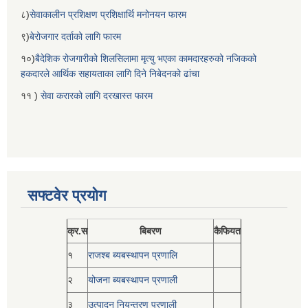
८)
सेवाकालीन प्रशिक्षण प्रशिक्षार्थि मनोनयन फारम
९)
बेरोजगार दर्ताको लागि फारम
१०)
बैदेशिक रोजगारीको शिलसिलामा मृत्यु भएका कामदारहरुको नजिकको
हकदारले आर्थिक सहायताका लागि दिने निबेदनको ढांचा
११ )
सेवा करारको लागि दरखास्त फारम
सफ्टवेर प्रयोग
क्र.स
बिबरण
कैफियत
१
राजश्ब ब्यबस्थापन प्रणालि
२
योजना ब्यबस्थापन प्रणाली
३
उत्पादन नियन्त्रण प्रणाली