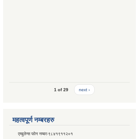
1 of 29
next ›
महत्वपूर्ण नम्बरहरु
एम्बुलेन्स फोन नम्बरः९८४१९११२०१