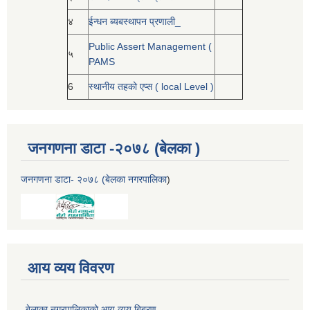
४
ईन्धन ब्यबस्थापन प्रणाली_
Public Assert Management (
५
PAMS
6
स्थानीय तहको एप्स ( local Level )
जनगणना डाटा -२०७८ (बेलका )
जनगणना डाटा- २०७८ (बेलका नगरपालिका
)
आय व्यय विवरण
बेलाका नगरपालिकाको आय व्यय बिबरण