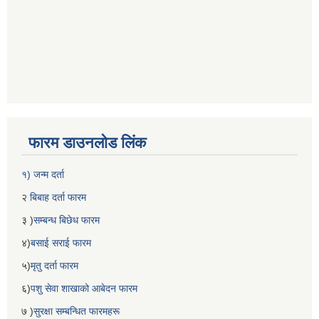
फारम डाउनलोड लिंक
१) जन्म दर्ता
२
बिबाह दर्ता फारम
३ )
सम्बन्ध बिछेध फारम
४)
बसाई सराई फारम
५)
मृतु दर्ता फारम
६)
पशु सेवा शाखाको आबेदन फारम
७ )
सुरक्षा सम्बन्धित फारमहरू