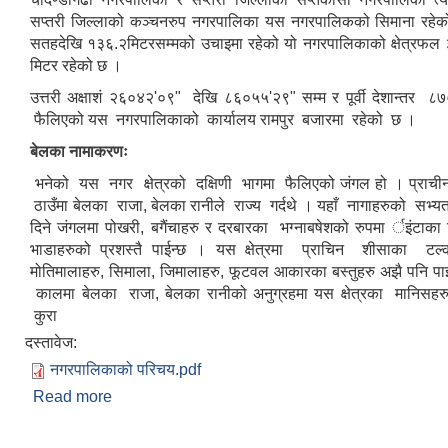
सप्तरी जिल्लाको कञ्चनरुप नगरपालिका यस नगरपालिकको सिमाना रहेको
सतहदेखि १३६.२मिटरसम्मको उचाइमा रहेको यो नगरपालिकाको क्षेत्रफल 
मिटर रहेको छ ।
उत्तरी अक्षाशं २६०४२'०९" देखि ८६०५५'२९" सम्म र पूर्वी देशान्तर ८
फैलिएको यस नगरपालिकाको कार्यालय रामपुर बजारमा रहेको छ ।
बेलका नामाकरणः
भनेको यस नगर क्षेत्रको दक्षिणी भागमा फैलिएको जंगल हो । प्रा
ठाउँमा बेलका राजा, बेलका रानीले राज्य गर्दथे । यहाँ नागाहरुको सभ्य
दिने जंगलमा पोखरी, बगैंचाहरु र दरबारका भग्नाबषेशको रुपमा र्इंटाका 
भाडाहरुको प्रशस्तै पाईन्छ । यस क्षेत्रमा प्राचिन शीसाका टल्कन
मोतिमालाहरु, सिमाला, जिमालाहरु, फूटवल आकारका बस्तुहरु अझै पनि पाई
कालमा बेलका राजा, बेलका रानीको अनुग्रहमा यस क्षेत्रका मानिसहर
कुरा
दस्तावेज:
नगरपालिकाको परिचय.pdf
Read more
about बेलका नगरपालिकाको परिचय