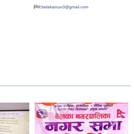
ईमेल:
belakamun3@gmail.com