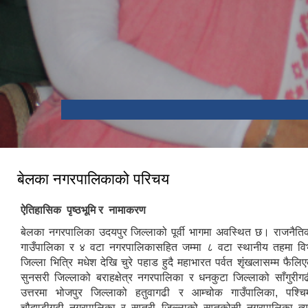
भौडा देवी मन्दिर , बेलका-१
सप्तकोशी नदीमा बोटिंग
बेलका नगरपालिकाको परिचय
ऐतिहासिक पृष्ठभूमि र नामाकरण
बेलका नगरपालिका उदयपुर जिल्लाको पूर्वी भागमा अवस्थित छ। राजनैति
गाउँपालिका र ४ वटा नगरपालिकासहित जम्मा ८ वटा स्थानीय तहमा वि
जिल्ला भित्रि मधेश देखि चुरे पहाड हुदै महाभारत पर्वत शृंखलासम्म फैलिए
सुनसरी जिल्लाको बराहक्षेत्र नगरपालिका र धनकुटा जिल्लाको साँगुरीगढ
उत्तरमा भोजपुर जिल्लाको हतुवागढी र आम्चोक गाउँपालिका, पश्चि
चौदण्डीगढी नगरपालिका र सप्तरी जिल्लाको सप्तकोसी नगरपालिका त्यस