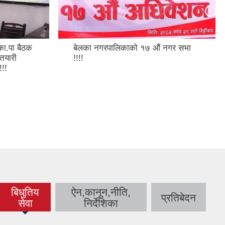
.पा बैठक
बेलका नगरपालिकाको १७ औं नगर सभा
तयारी
!!!!
!!
बिधुतिय
ऐन,कानून,नीति,
प्रतिबेदन
(active
सेवा
निर्देशिका
tab)