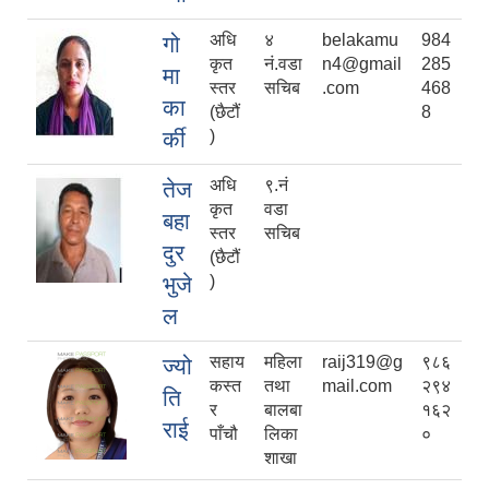
अधि
४
belakamu
984
गो
कृत
नं.वडा
n4@gmail
285
मा
स्तर
सचिब
.com
468
का
(छैटौं
8
र्की
)
अधि
९.नं
तेज
कृत
वडा
बहा
स्तर
सचिब
दुर
(छैटौं
भुजे
)
ल
सहाय
महिला
raij319@g
९८६
ज्यो
कस्त
तथा
mail.com
२९४
ति
र
बालबा
१६२
राई
पाँचौ
लिका
०
शाखा