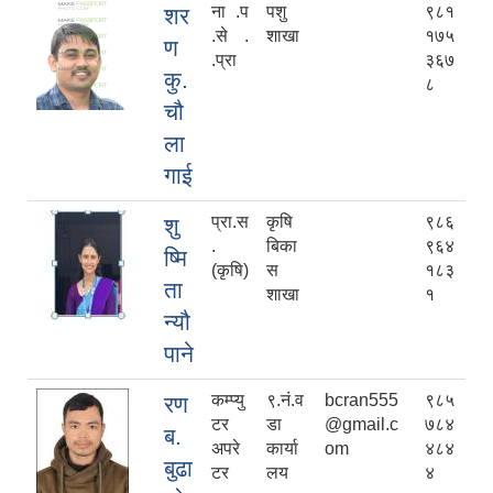
ना .प
पशु
९८१
शर
.से .
शाखा
१७५
ण
.प्रा
३६७
कु.
८
चौ
ला
गाई
प्रा.स
कृषि
९८६
शु
.
बिका
९६४
ष्मि
(कृषि)
स
१८३
ता
शाखा
१
न्यौ
पाने
कम्प्यु
९.नं.व
bcran555
९८५
रण
टर
डा
@gmail.c
७८४
ब.
अपरे
कार्या
om
४८४
बुढा
टर
लय
४