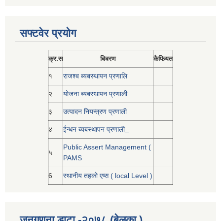
सफ्टवेर प्रयोग
क्र.स
बिबरण
कैफियत
१
राजश्ब ब्यबस्थापन प्रणालि
२
योजना ब्यबस्थापन प्रणाली
३
उत्पादन नियन्त्रण प्रणाली
४
ईन्धन ब्यबस्थापन प्रणाली_
Public Assert Management (
५
PAMS
6
स्थानीय तहको एप्स ( local Level )
जनगणना डाटा -२०७८ (बेलका )