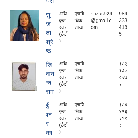
धरी
अधि
प्राबि
suzus924
984
सु
कृत
धिक
@gmail.c
333
ज
स्तर
शाखा
om
413
ता
(छैटौं
5
श्रे
)
ष्ठ
अधि
प्राबि
९८२
जि
कृत
धिक
६७०
वान
स्तर
शाखा
०२७
न्द
(छैटौं
२
राम
)
अधि
प्रावि
९८४
ई
कृत
धिक
४१३
श्व
स्तर
शाखा
२१९
र
(छैटौं
३
का
)