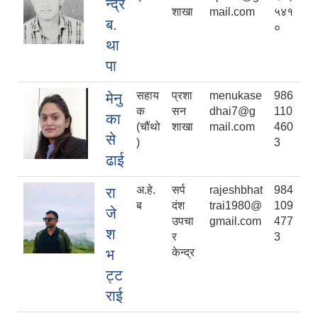
न्द्र
शाखा
mail.com
५४१
ब.
०
था
पा
सहाय
प्रशा
menukase
986
मेनु
क
सन
dhai7@g
110
का
(चौंथो
शाखा
mail.com
460
से
)
3
ढाई
अ.हे.
सर्प
rajeshbhat
984
रा
ब
दंश
trai1980@
109
जे
उपचा
gmail.com
477
श
र
3
भ
केन्द्र
ट्ट
राई