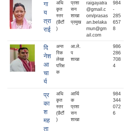
अधि
प्रशा
raigayatra
984
गा
कृत
सन
@gmail.c
-
य
स्तर
शाखा
om/prasas
285
त्रा
(छैटौं
प्रमुख
an.belaka
657
राई
)
mun@gm
8
ail.com
अन्त
आ.ले.
986
दि
रिक
प
286
नेश
लेखा
शाखा
708
आ
परिक्ष
4
चा
क
र्य
अधि
आर्थि
984
प्र
कृत
क
344
का
स्तर
प्रशा
072
श
(छैटौं
सन
6
मह
)
शाखा
ता