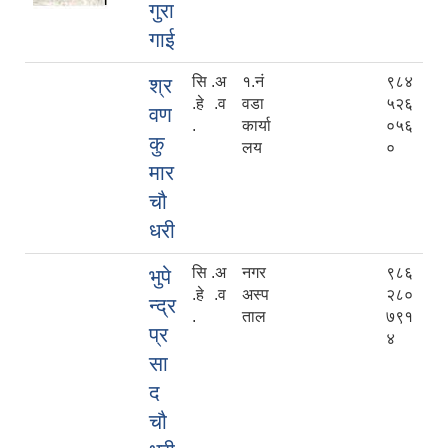
गुरा
गाई
सि .अ
१.नं
९८४
श्र
.हे .व
वडा
५२६
वण
.
कार्या
०५६
कु
लय
०
मार
चौ
धरी
सि .अ
नगर
९८६
भुपे
.हे .व
अस्प
२८०
न्द्र
.
ताल
७९१
प्र
४
सा
द
चौ