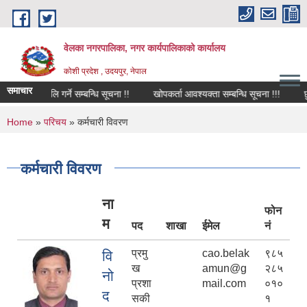
Skip to main content
वेलका नगरपालिका, नगर कार्यपालिकाको कार्यालय
कोशी प्रदेश , उदयपुर, नेपाल
समाचार
 खालि गर्ने सम्बन्धि सूचना !!
खोपकर्ता आवश्यक्ता सम्बन्धि सूचना !!!
छुट सुबिदा 
You are here
Home
»
परिचय
» कर्मचारी विवरण
कर्मचारी विवरण
ना
फोन
म
पद
शाखा
ईमेल
नं
प्रमु
cao.belak
९८५
वि
ख
amun@g
२८५
नो
प्रशा
mail.com
०१०
द
सकी
१