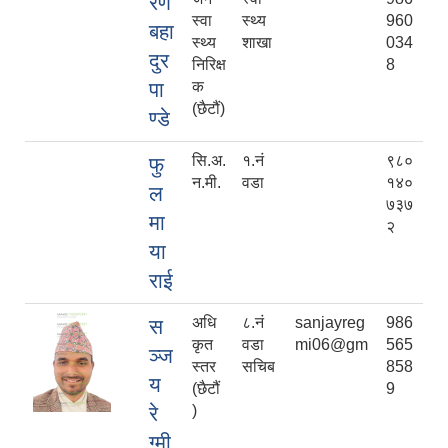
रण
स्वा
स्थ्य
960
बहा
स्थ्य
शाखा
034
दुर
निरिक्ष
8
पा
क
(छैटौं)
ण्डे
सि.अ.
१.नं
९८०
फु
न.मी.
वडा
१४०
ल
७३७
मा
२
या
राई
अधि
८.नं
sanjayreg
986
स
कृत
वडा
mi06@gm
565
ञ्ज
स्तर
सचिब
858
य
(छैटौं
9
रे
)
ग्मी