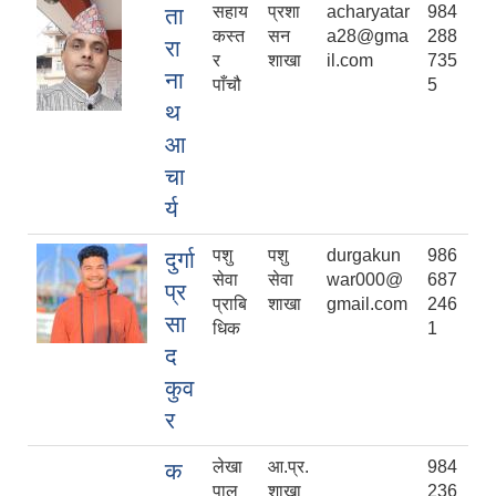
सहाय
प्रशा
acharyatar
984
ता
कस्त
सन
a28@gma
288
रा
र
शाखा
il.com
735
ना
पाँचौ
5
थ
आ
चा
र्य
पशु
पशु
durgakun
986
दुर्गा
सेवा
सेवा
war000@
687
प्र
प्राबि
शाखा
gmail.com
246
सा
धिक
1
द
कुव
र
लेखा
आ.प्र.
984
क
पाल
शाखा
236