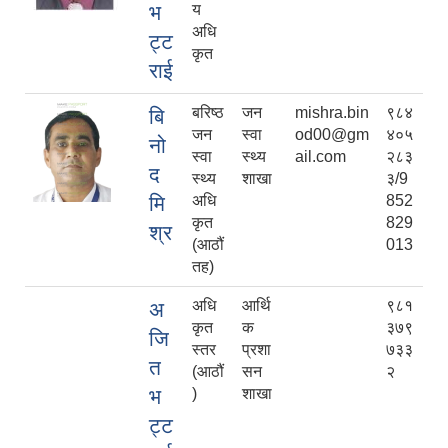
भ
य
अधि
ट्ट
कृत
राई
बरिष्ठ
जन
mishra.bin
९८४
बि
जन
स्वा
od00@gm
४०५
नो
स्वा
स्थ्य
ail.com
२८३
द
स्थ्य
शाखा
३/9
मि
अधि
852
कृत
829
श्र
(आठौं
013
तह)
अधि
आर्थि
९८१
अ
कृत
क
३७९
जि
स्तर
प्रशा
७३३
त
(आठौं
सन
२
भ
)
शाखा
ट्ट