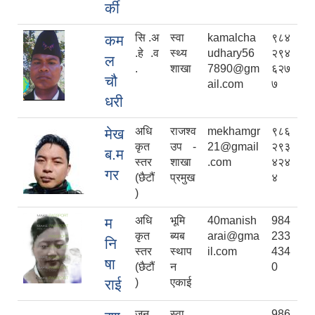
र्की
सि .अ
स्वा
kamalcha
९८४
कम
.हे .व
स्थ्य
udhary56
२९४
ल
.
शाखा
7890@gm
६२७
चौ
ail.com
७
धरी
अधि
राजश्व
mekhamgr
९८६
मेख
कृत
उप -
21@gmail
२९३
ब.म
स्तर
शाखा
.com
४२४
गर
(छैटौं
प्रमुख
४
)
अधि
भूमि
40manish
984
म
कृत
ब्यब
arai@gma
233
नि
स्तर
स्थाप
il.com
434
षा
(छैटौं
न
0
राई
)
एकाई
जन
स्वा
986