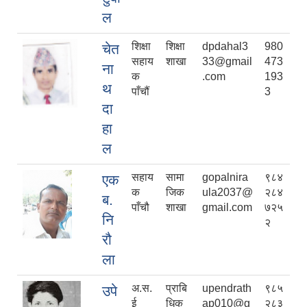
ल
शिक्षा
शिक्षा
dpdahal3
980
चेत
सहाय
शाखा
33@gmail
473
ना
क
.com
193
थ
पाँचौं
3
दा
हा
ल
सहाय
सामा
gopalnira
९८४
एक
क
जिक
ula2037@
२८४
ब.
पाँचौ
शाखा
gmail.com
७२५
नि
२
रौ
ला
अ.स.
प्राबि
upendrath
९८५
उपे
ई
धिक
ap010@g
२८३