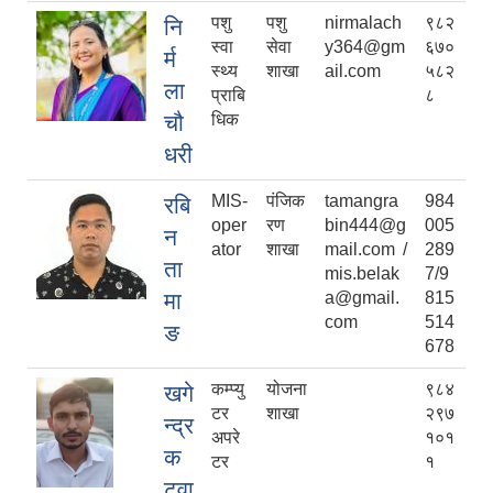
पशु
पशु
nirmalach
९८२
नि
स्वा
सेवा
y364@gm
६७०
र्म
स्थ्य
शाखा
ail.com
५८२
ला
प्राबि
८
चौ
धिक
धरी
MIS-
पंजिक
tamangra
984
रबि
oper
रण
bin444@g
005
न
ator
शाखा
mail.com /
289
ता
mis.belak
7/9
मा
a@gmail.
815
com
514
ङ
678
कम्प्यु
योजना
९८४
खगे
टर
शाखा
२९७
न्द्र
अपरे
१०१
क
टर
१
टुवा