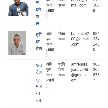
न
स्तर
शाखा
mail.com
380
कौ
(आठौं
9
श
)
ल
अधि
शिक्षा
harikattel2
984
हरी
कृत
शाखा
00@gmail
234
क
स्तर
.com
248
टेल
(आठौं
0
)
अधि
प्रबि
amrendra
986
अव
कृत
धिक
yadav396
266
देश
स्तर
शाखा
@gmail.c
873
कु
(आठौं
om
7
मार
)
या
दब