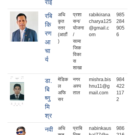
राई
अधि
प्रशा
rabikirana
985
रबि
कृत
सन/
charya125
284
कि
स्तर
योजना
@gmail.c
905
रण
(आठौं
/
om
6
आ
)
सामा
जिक
चा
विका
र्य
स
शाखा
बेलका नगरपालिकाको अति विपन्न नागरिकका लागि खाध्यन्न बितरण कार्यबिधि-२०७५
मेडिक
नगर
mishra.bis
984
डा.
ल
अस्प
hnu11@g
422
बि
अफि
ताल
mail.com
117
ष्णु
सर
2
मि
श्र
अधि
प्राबि
nabinkaus
986
नवी
कृत
धिक
hal77@g
216