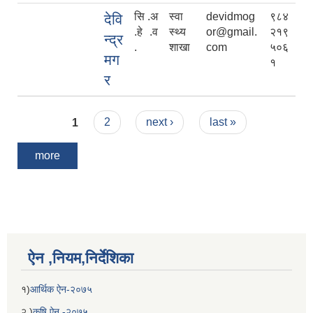
सि .अ
स्वा
devidmog
९८४
देवि
.हे .व
स्थ्य
or@gmail.
२१९
न्द्र
.
शाखा
com
५०६
मग
१
र
Pages
1
2
next ›
last »
more
ऐन ,नियम,निर्देशिका
१)
आर्थिक ऐन-२०७५
२ )
कृषि ऐन -२०७५