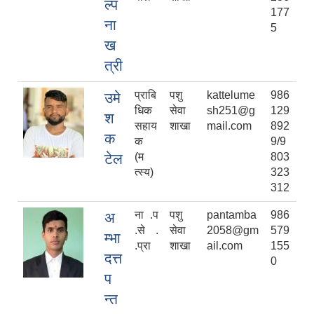
ल्प
177
ना
5
ख
त्री
प्राबि
पशु
kattelume
986
उमे
धिक
सेवा
sh251@g
129
श
सहाय
शाखा
mail.com
892
क
क
9/9
टेल
(म
803
त्स्य)
323
312
ना .प
पशु
pantamba
986
अ
.से .
सेवा
2058@gm
579
म्भा
.प्रा
शाखा
ail.com
155
दत्त
0
प
न्त