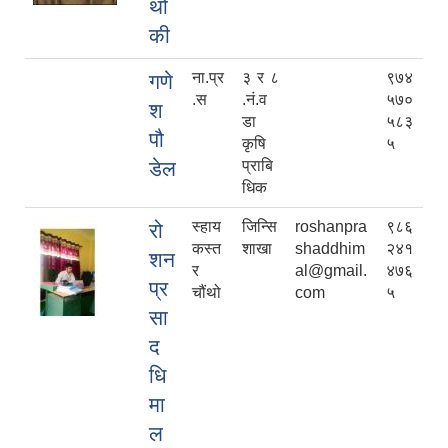
थो
की
ना.प्र
३ र ८
९७४
गणे
.स
.नं.व
५७०
श
डा
५८३
पौ
कृषि
५
डेल
प्राबि
धिक
स्हाय
जिन्सि
roshanpra
९८६
रो
कस्त
शाखा
shaddhim
२४१
शन
र
al@gmail.
४७६
प्र
चौंथो
com
५
सा
द
धि
मा
ल