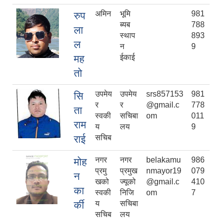
अमिन
भूमि
981
रुप
ब्यब
788
ला
स्थाप
893
ल
न
9
मह
ईकाई
तो
उपमेय
उपमेय
srs857153
981
सि
र
र
@gmail.c
778
ता
स्वकी
सचिबा
om
011
राम
य
लय
9
राई
सचिब
नगर
नगर
belakamu
986
मोह
प्रमु
प्रमुख
nmayor19
079
न
खको
ज्यूको
@gmail.c
410
का
स्वकी
निजि
om
7
र्की
य
सचिबा
सचिब
लय