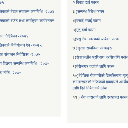
०७५
२
बिबाह दर्ता फारम
िकाको बैठक संचालन कार्यविधि- २०७४
३ )
सम्बन्ध बिछेध फारम
िकाको बजेट तथा कार्यक्रम कार्यबनयन
४)
बसाई सराई फारम
४
५)
मृतु दर्ता फारम
चालन निर्देशिका -२०७४
६)
पशु सेवा शाखाको आबेदन फारम
लिकाको बिनियोजन ऐन -२०७५
७ )
सुरक्षा सम्बन्धित फारमहरू
्षा संचालन निर्देशिका -२०७५
८)
सेवाकालीन प्रशिक्षण प्रशिक्षार्थि म
य वितरण सम्बन्धि कार्यविधि - २०७५
९)
बेरोजगार दर्ताको लागि फारम
न्धि नीति -२०७५
१०)
बैदेशिक रोजगारीको शिलसिलामा मृत्
कामदारहरुको नजिकको हकदारले आर्थि
लागि दिने निबेदनको ढांचा
११ )
सेवा करारको लागि दरखास्त फारम