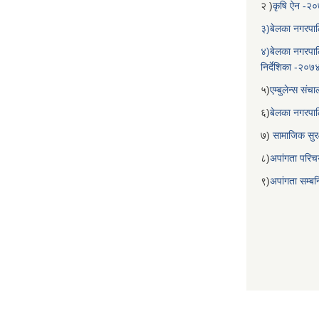
२ )
कृषि ऐन -२
३)बेलका नगरपाल
४)बेलका नगरपाल
निर्देशिका -२०७
५)
एम्बुलेन्स सं
६)
बेलका नगरपा
७)
सामाजिक सुरक
८)
अपांगता परिच
९)
अपांगता सम्ब