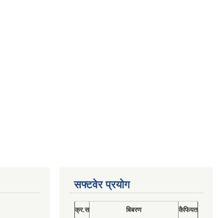
सफ्टवेर प्रयोग
क्र.स
बिबरण
कैफियत