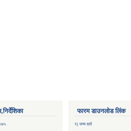
निर्देशिका
फारम डाउनलोड लिंक
२०७५
१) जन्म दर्ता