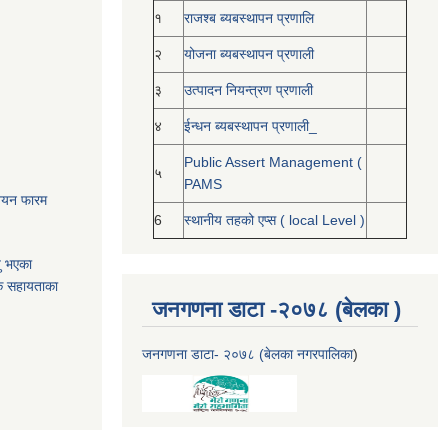
१
राजश्ब ब्यबस्थापन प्रणालि
२
योजना ब्यबस्थापन प्रणाली
३
उत्पादन नियन्त्रण प्रणाली
४
ईन्धन ब्यबस्थापन प्रणाली_
Public Assert Management (
५
PAMS
नोनयन फारम
6
स्थानीय तहको एप्स ( local Level )
यु भएका
क सहायताका
जनगणना डाटा -२०७८ (बेलका )
जनगणना डाटा- २०७८ (बेलका नगरपालिका
)