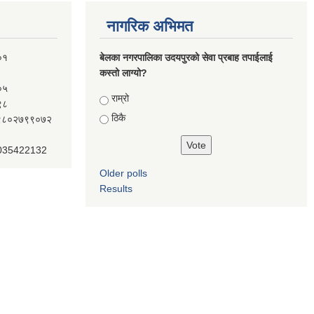
नागरिक अभिमत
०१
बेलका नगरपालिका उदयपुरको सेवा प्रबाह तपाईलाई
कस्तो लाग्यो?
०५
Choices
राम्रो
९८
ठिकै
ः९८०२७९९०७२
 035422132
Older polls
Results