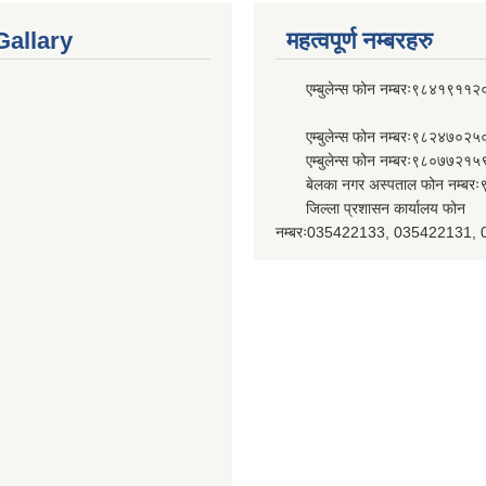
Gallary
महत्वपूर्ण नम्बरहरु
एम्बुलेन्स फोन नम्बरः९८४१९११२
एम्बुलेन्स फोन नम्बरः९८२४७०२५
एम्बुलेन्स फोन नम्बरः९८०७७२१५
बेलका नगर अस्पताल फोन नम्बर
जिल्ला प्रशासन कार्यालय फोन
नम्बरः035422133, 035422131,