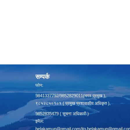
सम्पर्क
फोन:
9841337792/9852829011(नगर प्रमुख ),
९८५२८५०१०१ ( प्रमुख प्रशासकीय अधिकृत ),
9852835479 ( सूचना अधिकारी )
इमेल:
belakamun@gmail.com/ito.belakamun@gmail.co