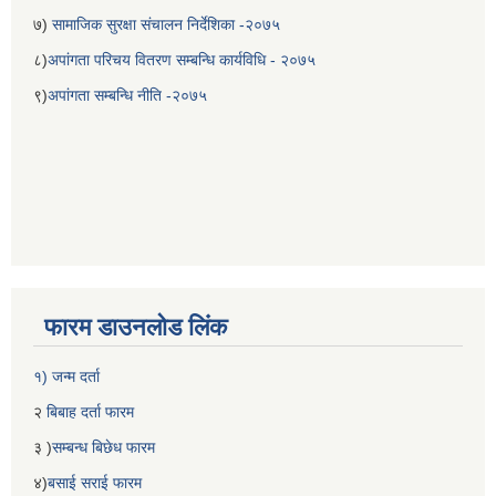
७)
सामाजिक सुरक्षा संचालन निर्देशिका -२०७५
८)
अपांगता परिचय वितरण सम्बन्धि कार्यविधि - २०७५
९)
अपांगता सम्बन्धि नीति -२०७५
बेलका नगरपालिकाको अति विपन्न नागरिकका लागि खाध्यन्न बितरण कार्यबिधि-२०७५
फारम डाउनलोड लिंक
१) जन्म दर्ता
२
बिबाह दर्ता फारम
३ )
सम्बन्ध बिछेध फारम
४)
बसाई सराई फारम