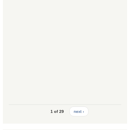
1 of 29
next ›