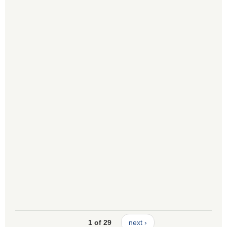
1 of 29
next ›