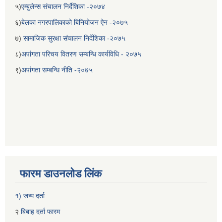
५)
एम्बुलेन्स संचालन निर्देशिका -२०७४
६)
बेलका नगरपालिकाको बिनियोजन ऐन -२०७५
७)
सामाजिक सुरक्षा संचालन निर्देशिका -२०७५
८)
अपांगता परिचय वितरण सम्बन्धि कार्यविधि - २०७५
९)
अपांगता सम्बन्धि नीति -२०७५
बेलका नगरपालिकाको अति विपन्न नागरिकका लागि खाध्यन्न बितरण कार्यबिधि-२०७५
फारम डाउनलोड लिंक
१) जन्म दर्ता
२
बिबाह दर्ता फारम