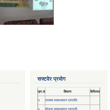
सफ्टवेर प्रयोग
क्र.स
बिबरण
कैफियत
१
राजश्ब ब्यबस्थापन प्रणालि
२
योजना ब्यबस्थापन प्रणाली