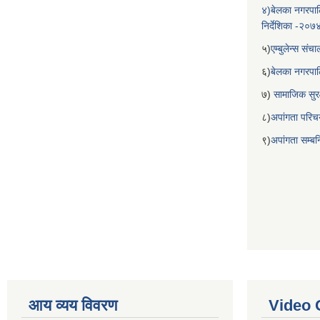
४)बेलका नगरपाल
निर्देशिका -२०७
५)
एम्बुलेन्स सं
६)
बेलका नगरपा
७)
सामाजिक सुरक
८)
अपांगता परिच
९)
अपांगता सम्ब
आय व्यय विवरण
Video 