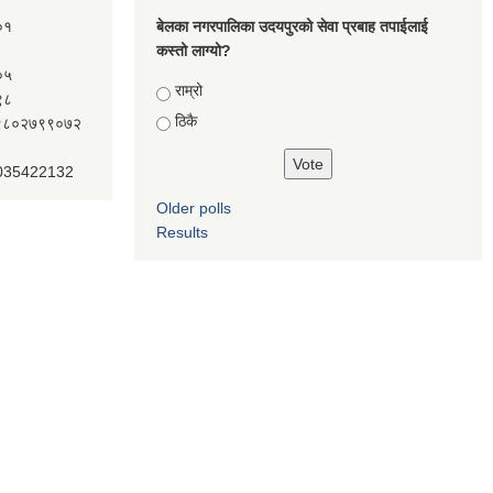
०१
बेलका नगरपालिका उदयपुरको सेवा प्रबाह तपाईलाई
कस्तो लाग्यो?
०५
Choices
राम्रो
९८
ठिकै
ः९८०२७९९०७२
 035422132
Older polls
Results