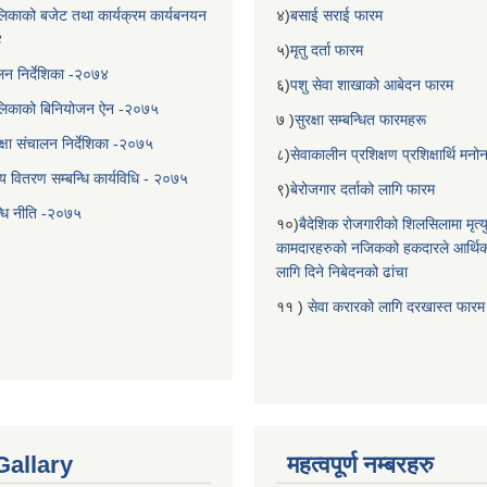
िकाको बजेट तथा कार्यक्रम कार्यबनयन
४)
बसाई सराई फारम
४
५)
मृतु दर्ता फारम
चालन निर्देशिका -२०७४
६)
पशु सेवा शाखाको आबेदन फारम
लिकाको बिनियोजन ऐन -२०७५
७ )
सुरक्षा सम्बन्धित फारमहरू
्षा संचालन निर्देशिका -२०७५
८)
सेवाकालीन प्रशिक्षण प्रशिक्षार्थि म
य वितरण सम्बन्धि कार्यविधि - २०७५
९)
बेरोजगार दर्ताको लागि फारम
न्धि नीति -२०७५
१०)
बैदेशिक रोजगारीको शिलसिलामा मृत्
कामदारहरुको नजिकको हकदारले आर्थि
लागि दिने निबेदनको ढांचा
११ )
सेवा करारको लागि दरखास्त फारम
Gallary
महत्वपूर्ण नम्बरहरु