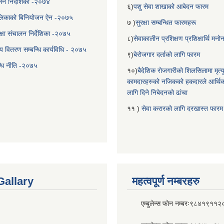
चालन निर्देशिका -२०७४
६)
पशु सेवा शाखाको आबेदन फारम
लिकाको बिनियोजन ऐन -२०७५
७ )
सुरक्षा सम्बन्धित फारमहरू
्षा संचालन निर्देशिका -२०७५
८)
सेवाकालीन प्रशिक्षण प्रशिक्षार्थि म
य वितरण सम्बन्धि कार्यविधि - २०७५
९)
बेरोजगार दर्ताको लागि फारम
न्धि नीति -२०७५
१०)
बैदेशिक रोजगारीको शिलसिलामा मृत्
कामदारहरुको नजिकको हकदारले आर्थि
लागि दिने निबेदनको ढांचा
११ )
सेवा करारको लागि दरखास्त फारम
Gallary
महत्वपूर्ण नम्बरहरु
एम्बुलेन्स फोन नम्बरः९८४१९११२