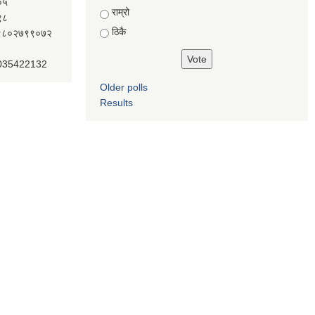
०५
Choices
राम्रो
९८
ठिकै
ः९८०२७९९०७२
 035422132
Older polls
Results