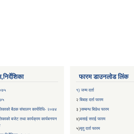
निर्देशिका
फारम डाउनलोड लिंक
२०७५
१) जन्म दर्ता
०७५
२
बिबाह दर्ता फारम
िकाको बैठक संचालन कार्यविधि- २०७४
३ )
सम्बन्ध बिछेध फारम
िकाको बजेट तथा कार्यक्रम कार्यबनयन
४)
बसाई सराई फारम
४
५)
मृतु दर्ता फारम