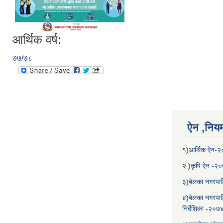
आर्थिक वर्ष:
७७/७८
ऐन ,नियम,
१)
आर्थिक ऐन-
२ )
कृषि ऐन -२
३)बेलका नगरपाल
४)बेलका नगरपाल
निर्देशिका -२०७