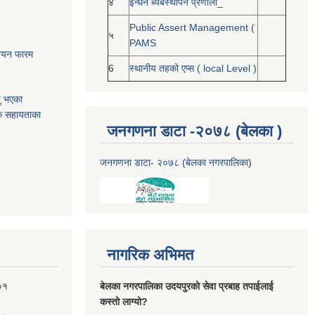
४
ईन्धन ब्यबस्थापन प्रणाली_
Public Assert Management (
५
PAMS
नोनयन फारम
6
स्थानीय तहको एप्स ( local Level )
यु भएका
क सहायताका
जनगणना डाटा -२०७८ (बेलका )
जनगणना डाटा- २०७८ (बेलका नगरपालिका
)
नागरिक अभिमत
०१
बेलका नगरपालिका उदयपुरको सेवा प्रबाह तपाईलाई
कस्तो लाग्यो?