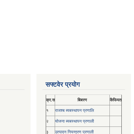
सफ्टवेर प्रयोग
क्र.स
बिबरण
कैफियत
१
राजश्ब ब्यबस्थापन प्रणालि
२
योजना ब्यबस्थापन प्रणाली
३
उत्पादन नियन्त्रण प्रणाली