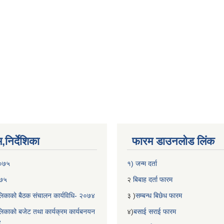
निर्देशिका
फारम डाउनलोड लिंक
२०७५
१) जन्म दर्ता
०७५
२
बिबाह दर्ता फारम
िकाको बैठक संचालन कार्यविधि- २०७४
३ )
सम्बन्ध बिछेध फारम
िकाको बजेट तथा कार्यक्रम कार्यबनयन
४)
बसाई सराई फारम
४