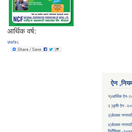
आर्थिक वर्ष:
७७/७८
ऐन ,नियम,
१)
आर्थिक ऐन-
२ )
कृषि ऐन -२
३)बेलका नगरपाल
४)बेलका नगरपाल
निर्देशिका -२०७