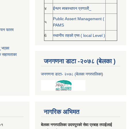
४
ईन्धन ब्यबस्थापन प्रणाली_
Public Assert Management (
५
PAMS
नोनयन फारम
6
स्थानीय तहको एप्स ( local Level )
यु भएका
क सहायताका
जनगणना डाटा -२०७८ (बेलका )
जनगणना डाटा- २०७८ (बेलका नगरपालिका
)
नागरिक अभिमत
०१
बेलका नगरपालिका उदयपुरको सेवा प्रबाह तपाईलाई