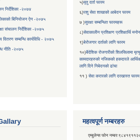
५)
मृतु दर्ता फारम
चालन निर्देशिका -२०७४
६)
पशु सेवा शाखाको आबेदन फारम
लिकाको बिनियोजन ऐन -२०७५
७ )
सुरक्षा सम्बन्धित फारमहरू
्षा संचालन निर्देशिका -२०७५
८)
सेवाकालीन प्रशिक्षण प्रशिक्षार्थि म
य वितरण सम्बन्धि कार्यविधि - २०७५
९)
बेरोजगार दर्ताको लागि फारम
न्धि नीति -२०७५
१०)
बैदेशिक रोजगारीको शिलसिलामा मृत्
कामदारहरुको नजिकको हकदारले आर्थि
लागि दिने निबेदनको ढांचा
११ )
सेवा करारको लागि दरखास्त फारम
Gallary
महत्वपूर्ण नम्बरहरु
एम्बुलेन्स फोन नम्बरः९८४१९११२