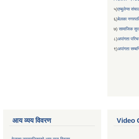
५)
एम्बुलेन्स सं
६)
बेलका नगरपा
७)
सामाजिक सुरक
८)
अपांगता परिच
९)
अपांगता सम्ब
आय व्यय विवरण
Video 