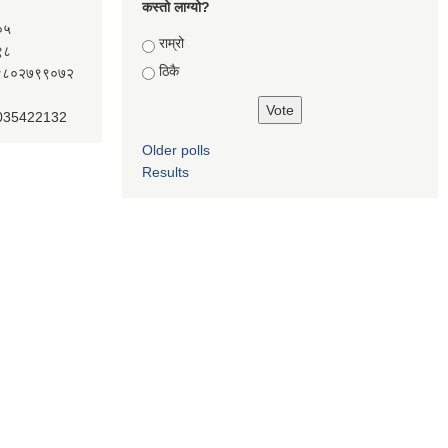
कस्तो लाग्यो?
०५
Choices
राम्रो
९८
ठिकै
ः९८०२७९९०७२
 035422132
Older polls
Results