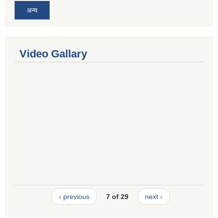
अन्य
Video Gallary
‹ previous
7 of 29
next ›