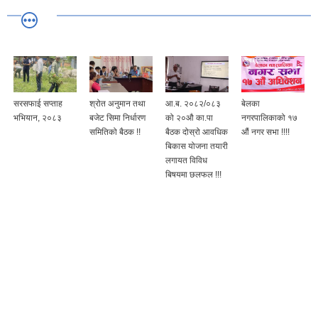
सरसफाई सप्ताह
श्रोत अनुमान तथा
आ.ब. २०८२/०८३
बेलका
भभियान, २०८३
बजेट सिमा निर्धारण
को २०औ का.पा
नगरपालिकाको १७
समितिको बैठक !!
बैठक दोस्रो आवधिक
औं नगर सभा !!!!
बिकास योजना तयारी
लगायत विविध
बिषयमा छलफल !!!