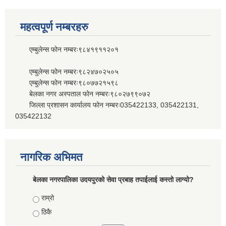
महत्वपूर्ण नम्बरहरु
एम्बुलेन्स फोन नम्बरः९८४१९११२०१
एम्बुलेन्स फोन नम्बरः९८२४७०२५०५
एम्बुलेन्स फोन नम्बरः९८०७७२१५९८
बेलका नगर अस्पताल फोन नम्बरः९८०२७९९०७२
जिल्ला प्रशासन कार्यालय फोन नम्बरः035422133, 035422131,
035422132
नागरिक अभिमत
बेलका नगरपालिका उदयपुरको सेवा प्रबाह तपाईलाई कस्तो लाग्यो?
Choices
राम्रो
ठिकै