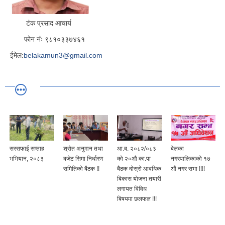
टंक प्रसाद आचार्य
फोन नंः ९८१०३३७४६१
ईमेल:
belakamun3@gmail.com
सरसफाई सप्ताह
श्रोत अनुमान तथा
आ.ब. २०८२/०८३
बेलका
भभियान, २०८३
बजेट सिमा निर्धारण
को २०औ का.पा
नगरपालिकाको १७
समितिको बैठक !!
बैठक दोस्रो आवधिक
औं नगर सभा !!!!
बिकास योजना तयारी
लगायत विविध
बिषयमा छलफल !!!