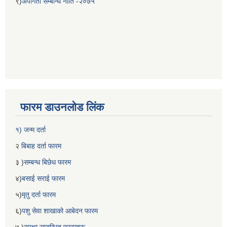
९)
अपांगता सम्बन्धि नीति -२०७५
फारम डाउनलोड लिंक
१) जन्म दर्ता
२
बिबाह दर्ता फारम
३ )
सम्बन्ध बिछेध फारम
४)
बसाई सराई फारम
५)
मृतु दर्ता फारम
६)
पशु सेवा शाखाको आबेदन फारम
७ )
सुरक्षा सम्बन्धित फारमहरू