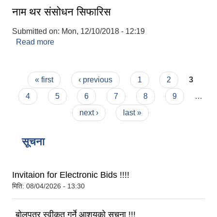
नाम थर संसोधन सिफारिस
Submitted on:
Mon, 12/10/2018 - 12:19
Read more
about नाम थर संसोधन सिफारिस
Pages
« first
‹ previous
1
2
3
4
5
6
7
8
9
…
next ›
last »
बेलका नगरपालिकाको अति विपन्न नागरिकका लागि खाध्यन्न बितरण कार्यबिधि-२०७५
सूचना
Invitaion for Electronic Bids !!!!
मिति:
08/04/2026 - 13:30
बोलपत्र स्वीकृत गर्ने आशयको सूचना !!!