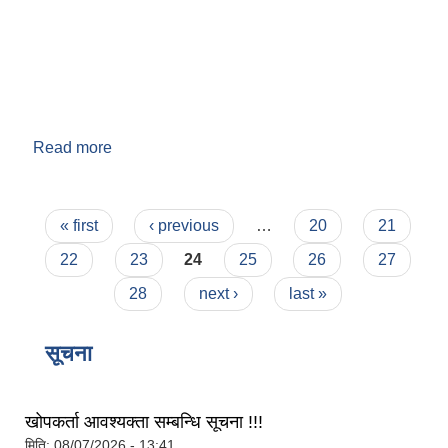
Read more
about वडा नं. ९
Pages
« first
‹ previous
…
20
21
बेलका नगरपालिकाको अति विपन्न नागरिकका लागि खाध्यन्न बितरण कार्यबिधि-२०७५
22
23
24
25
26
27
28
next ›
last »
सूचना
खोपकर्ता आवश्यक्ता सम्बन्धि सूचना !!!
मिति:
08/07/2026 - 13:41