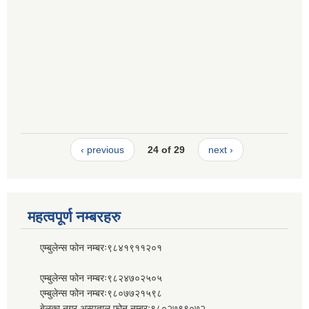
‹ previous
24 of 29
next ›
महत्वपूर्ण नम्बरहरु
एम्बुलेन्स फोन नम्बरः९८४१९११२०१
एम्बुलेन्स फोन नम्बरः९८२४७०२५०५
एम्बुलेन्स फोन नम्बरः९८०७७२१५९८
बेलका नगर अस्पताल फोन नम्बरः९८०२७९९०७२