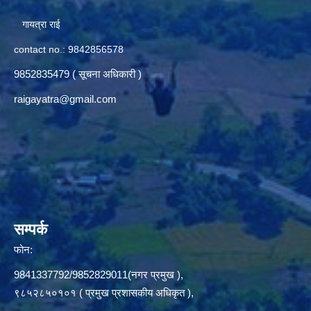
गायत्रा राई
contact no.: 9842856578
9852835479 ( सूचना अधिकारी )
raigayatra@gmail.com
सम्पर्क
फोन:
9841337792/9852829011(नगर प्रमुख ),
९८५२८५०१०१ ( प्रमुख प्रशासकीय अधिकृत ),