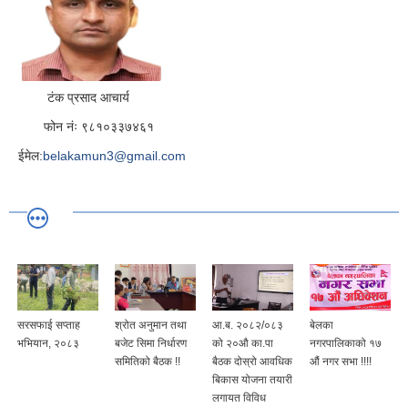
टंक प्रसाद आचार्य
फोन नंः ९८१०३३७४६१
ईमेल:
belakamun3@gmail.com
सरसफाई सप्ताह
श्रोत अनुमान तथा
आ.ब. २०८२/०८३
बेलका
भभियान, २०८३
बजेट सिमा निर्धारण
को २०औ का.पा
नगरपालिकाको १७
समितिको बैठक !!
बैठक दोस्रो आवधिक
औं नगर सभा !!!!
बिकास योजना तयारी
लगायत विविध