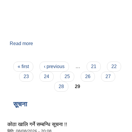
Read more
about वडा नं. ९
Pages
« first
‹ previous
…
21
22
बेलका नगरपालिकाको अति विपन्न नागरिकका लागि खाध्यन्न बितरण कार्यबिधि-२०७५
23
24
25
26
27
28
29
सूचना
कोठा खालि गर्ने सम्बन्धि सूचना !!
मिति:
08/08/2026 - 20:08