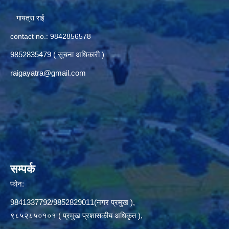
गायत्रा राई
contact no.: 9842856578
9852835479 ( सूचना अधिकारी )
raigayatra@gmail.com
सम्पर्क
फोन:
9841337792/9852829011(नगर प्रमुख ),
९८५२८५०१०१ ( प्रमुख प्रशासकीय अधिकृत ),