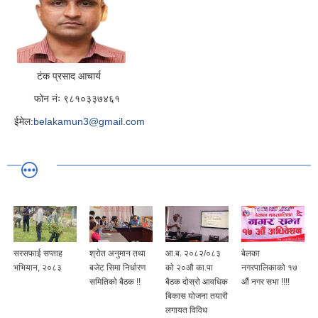
टंक प्रसाद आचार्य
फोन नंः ९८१०३३७४६१
ईमेल:
belakamun3@gmail.com
सरसफाई सप्ताह
श्रोत अनुमान तथा
आ.ब. २०८२/०८३
बेलका
भभियान, २०८३
बजेट सिमा निर्धारण
को २०औ का.पा
नगरपालिकाको १७
समितिको बैठक !!
बैठक दोस्रो आवधिक
औं नगर सभा !!!!
बिकास योजना तयारी
लगायत विविध