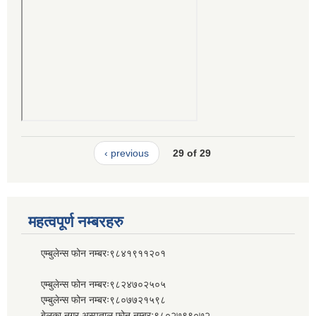
‹ previous
29 of 29
महत्वपूर्ण नम्बरहरु
एम्बुलेन्स फोन नम्बरः९८४१९११२०१
एम्बुलेन्स फोन नम्बरः९८२४७०२५०५
एम्बुलेन्स फोन नम्बरः९८०७७२१५९८
बेलका नगर अस्पताल फोन नम्बरः९८०२७९९०७२