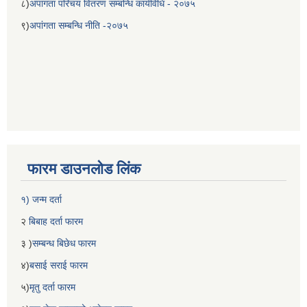
८)
अपांगता परिचय वितरण सम्बन्धि कार्यविधि - २०७५
९)
अपांगता सम्बन्धि नीति -२०७५
फारम डाउनलोड लिंक
१) जन्म दर्ता
२
बिबाह दर्ता फारम
३ )
सम्बन्ध बिछेध फारम
४)
बसाई सराई फारम
५)
मृतु दर्ता फारम