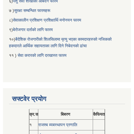
६)
पशु सेवा शाखाको आबेदन फारम
७ )
सुरक्षा सम्बन्धित फारमहरू
८)
सेवाकालीन प्रशिक्षण प्रशिक्षार्थि मनोनयन फारम
९)
बेरोजगार दर्ताको लागि फारम
१०)
बैदेशिक रोजगारीको शिलसिलामा मृत्यु भएका कामदारहरुको नजिकको
हकदारले आर्थिक सहायताका लागि दिने निबेदनको ढांचा
११ )
सेवा करारको लागि दरखास्त फारम
सफ्टवेर प्रयोग
क्र.स
बिबरण
कैफियत
१
राजश्ब ब्यबस्थापन प्रणालि