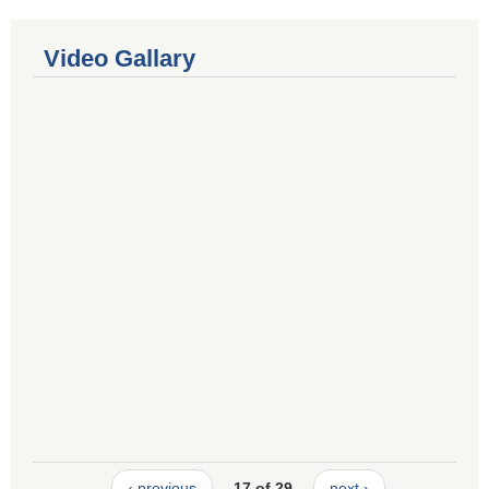
Video Gallary
‹ previous
17 of 29
next ›