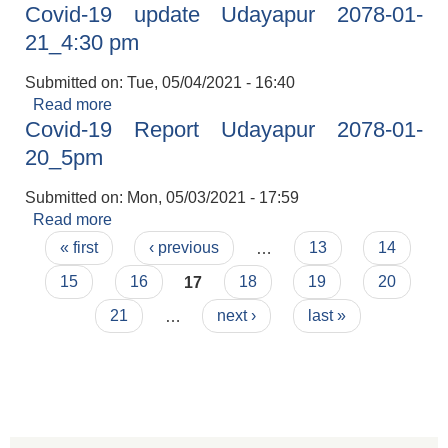
Covid-19 update Udayapur 2078-01-
21_4:30 pm
Submitted on:
Tue, 05/04/2021 - 16:40
Read more
about Covid-19 update Udayapur 2078-01-
Covid-19 Report Udayapur 2078-01-
21_4:30 pm
20_5pm
Submitted on:
Mon, 05/03/2021 - 17:59
Read more
about Covid-19 Report Udayapur 2078-01-
Pages
20_5pm
« first
‹ previous
…
13
14
15
16
17
18
19
20
21
…
next ›
last »