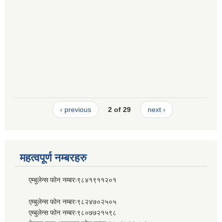
‹ previous
2 of 29
next ›
महत्वपूर्ण नम्बरहरु
एम्बुलेन्स फोन नम्बरः९८४१९११२०१
एम्बुलेन्स फोन नम्बरः९८२४७०२५०५
एम्बुलेन्स फोन नम्बरः९८०७७२१५९८