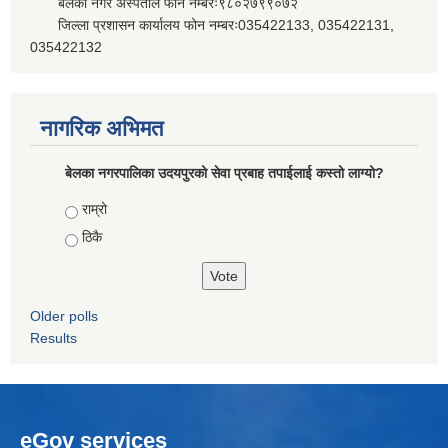
बेलका नगर अस्पताल फोन नम्बरः९८०२७९९०७२
जिल्ला प्रशासन कार्यालय फोन नम्बरः035422133, 035422131,
035422132
नागरिक अभिमत
बेलका नगरपालिका उदयपुरको सेवा प्रबाह तपाईलाई कस्तो लाग्यो?
Choices
राम्रो
ठिकै
Older polls
Results
eGov services