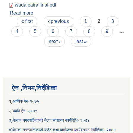
wada patra final.pdf
Read more
about बेलका नगरपालिकाको नागरिक वडा पत्र
Pages
« first
‹ previous
1
2
3
4
5
6
7
8
9
…
next ›
last »
ऐन ,नियम,निर्देशिका
१)
आर्थिक ऐन-२०७५
२ )
कृषि ऐन -२०७५
३)बेलका नगरपालिकाको बैठक संचालन कार्यविधि- २०७४
४)बेलका नगरपालिकाको बजेट तथा कार्यक्रम कार्यबनयन निर्देशिका -२०७४