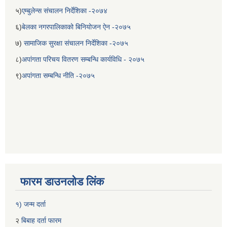
५)
एम्बुलेन्स संचालन निर्देशिका -२०७४
६)
बेलका नगरपालिकाको बिनियोजन ऐन -२०७५
७)
सामाजिक सुरक्षा संचालन निर्देशिका -२०७५
८)
अपांगता परिचय वितरण सम्बन्धि कार्यविधि - २०७५
९)
अपांगता सम्बन्धि नीति -२०७५
बेलका नगरपालिकाको अति विपन्न नागरिकका लागि खाध्यन्न बितरण कार्यबिधि-२०७५
फारम डाउनलोड लिंक
१) जन्म दर्ता
२
बिबाह दर्ता फारम