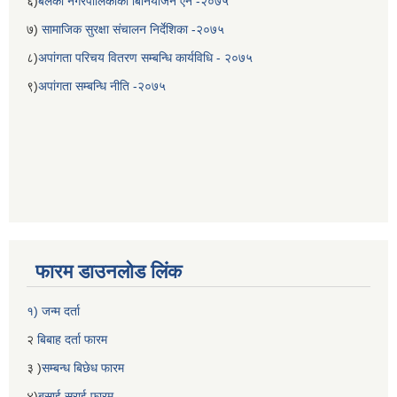
६)
बेलका नगरपालिकाको बिनियोजन ऐन -२०७५
७)
सामाजिक सुरक्षा संचालन निर्देशिका -२०७५
८)
अपांगता परिचय वितरण सम्बन्धि कार्यविधि - २०७५
९)
अपांगता सम्बन्धि नीति -२०७५
फारम डाउनलोड लिंक
१) जन्म दर्ता
२
बिबाह दर्ता फारम
३ )
सम्बन्ध बिछेध फारम
४)
बसाई सराई फारम