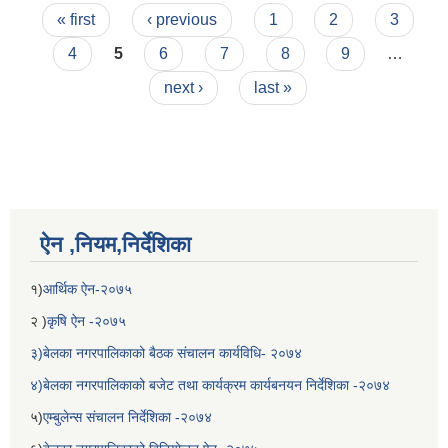
Pages
« first
‹ previous
1
2
3
4
5
6
7
8
9
…
next ›
last »
ऐन ,नियम,निर्देशिका
बेलका नगरपालिकाको अति विपन्न नागरिकका लागि खाध्यन्न बितरण कार्यबिधि-२०७५
१)
आर्थिक ऐन-२०७५
२ )
कृषि ऐन -२०७५
३)बेलका नगरपालिकाको बैठक संचालन कार्यविधि- २०७४
४)बेलका नगरपालिकाको बजेट तथा कार्यक्रम कार्यबनयन निर्देशिका -२०७४
५)
एम्बुलेन्स संचालन निर्देशिका -२०७४