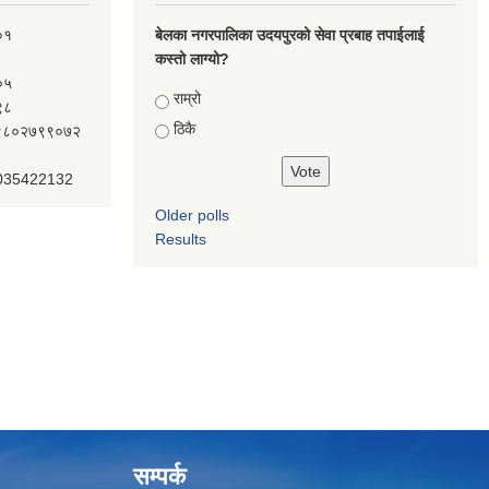
०१
बेलका नगरपालिका उदयपुरको सेवा प्रबाह तपाईलाई
कस्तो लाग्यो?
०५
Choices
राम्रो
९८
ठिकै
ः९८०२७९९०७२
 035422132
Older polls
Results
सम्पर्क