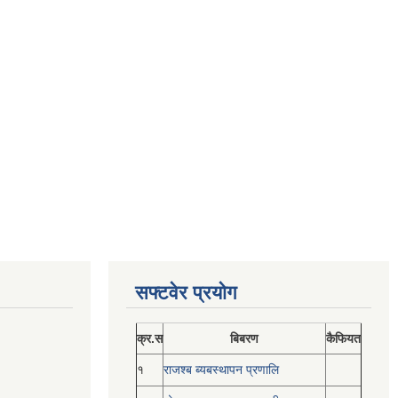
सफ्टवेर प्रयोग
क्र.स
बिबरण
कैफियत
१
राजश्ब ब्यबस्थापन प्रणालि