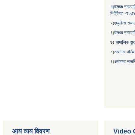
४)बेलका नगरपाल
निर्देशिका -२०७
५)
एम्बुलेन्स सं
६)
बेलका नगरपा
७)
सामाजिक सुरक
८)
अपांगता परिच
९)
अपांगता सम्ब
आय व्यय विवरण
Video 