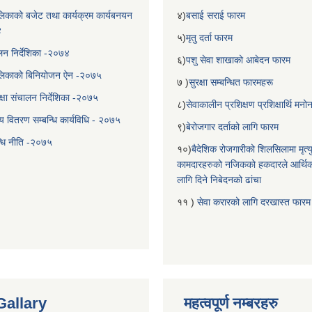
िकाको बजेट तथा कार्यक्रम कार्यबनयन
४)
बसाई सराई फारम
४
५)
मृतु दर्ता फारम
चालन निर्देशिका -२०७४
६)
पशु सेवा शाखाको आबेदन फारम
लिकाको बिनियोजन ऐन -२०७५
७ )
सुरक्षा सम्बन्धित फारमहरू
्षा संचालन निर्देशिका -२०७५
८)
सेवाकालीन प्रशिक्षण प्रशिक्षार्थि म
य वितरण सम्बन्धि कार्यविधि - २०७५
९)
बेरोजगार दर्ताको लागि फारम
न्धि नीति -२०७५
१०)
बैदेशिक रोजगारीको शिलसिलामा मृत्
कामदारहरुको नजिकको हकदारले आर्थि
लागि दिने निबेदनको ढांचा
११ )
सेवा करारको लागि दरखास्त फारम
Gallary
महत्वपूर्ण नम्बरहरु