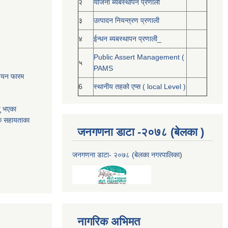
२
योजना ब्यबस्थापन प्रणाली
३
उत्पादन नियन्त्रण प्रणाली
४
ईन्धन ब्यबस्थापन प्रणाली_
Public Assert Management (
५
PAMS
नोनयन फारम
6
स्थानीय तहको एप्स ( local Level )
यु भएका
क सहायताका
जनगणना डाटा -२०७८ (बेलका )
जनगणना डाटा- २०७८ (बेलका नगरपालिका
)
नागरिक अभिमत