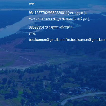
फोन:
9841337792/9852829011(नगर प्रमुख ),
९८५२८५०१०१ ( प्रमुख प्रशासकीय अधिकृत ),
9852835479 ( सूचना अधिकारी )
इमेल:
belakamun@gmail.com/ito.belakamun@gmail.co