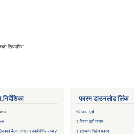
चिवको सिफारिस
निर्देशिका
फारम डाउनलोड लिंक
२०७५
१) जन्म दर्ता
०७५
२
बिबाह दर्ता फारम
िकाको बैठक संचालन कार्यविधि- २०७४
३ )
सम्बन्ध बिछेध फारम