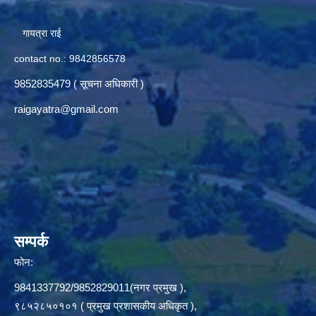
गायत्रा राई
contact no.: 9842856578
9852835479 ( सूचना अधिकारी )
raigayatra@gmail.com
सम्पर्क
फोन:
9841337792/9852829011(नगर प्रमुख ),
९८५२८५०१०१ ( प्रमुख प्रशासकीय अधिकृत ),