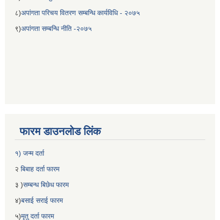
८)
अपांगता परिचय वितरण सम्बन्धि कार्यविधि - २०७५
९)
अपांगता सम्बन्धि नीति -२०७५
फारम डाउनलोड लिंक
१) जन्म दर्ता
२
बिबाह दर्ता फारम
३ )
सम्बन्ध बिछेध फारम
४)
बसाई सराई फारम
५)
मृतु दर्ता फारम