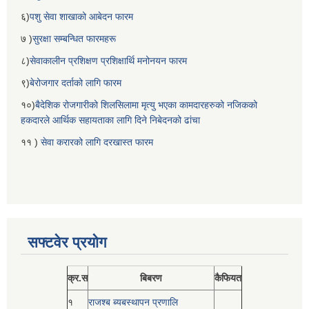
६)
पशु सेवा शाखाको आबेदन फारम
७ )
सुरक्षा सम्बन्धित फारमहरू
८)
सेवाकालीन प्रशिक्षण प्रशिक्षार्थि मनोनयन फारम
९)
बेरोजगार दर्ताको लागि फारम
१०)
बैदेशिक रोजगारीको शिलसिलामा मृत्यु भएका कामदारहरुको नजिकको
हकदारले आर्थिक सहायताका लागि दिने निबेदनको ढांचा
११ )
सेवा करारको लागि दरखास्त फारम
सफ्टवेर प्रयोग
क्र.स
बिबरण
कैफियत
१
राजश्ब ब्यबस्थापन प्रणालि