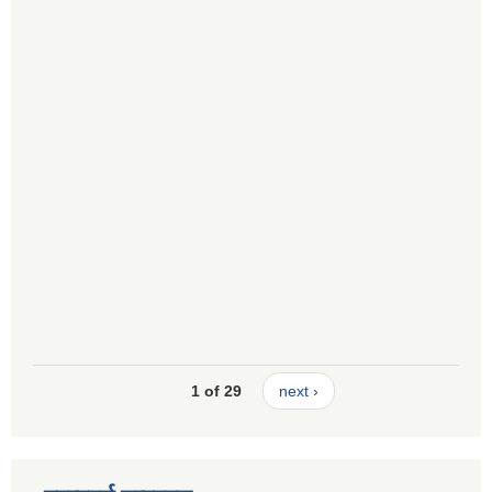
1 of 29
next ›