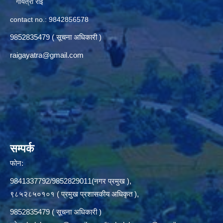
गायत्रा राई
contact no.: 9842856578
9852835479 ( सूचना अधिकारी )
raigayatra@gmail.com
सम्पर्क
फोन:
9841337792/9852829011(नगर प्रमुख ),
९८५२८५०१०१ ( प्रमुख प्रशासकीय अधिकृत ),
9852835479 ( सूचना अधिकारी )