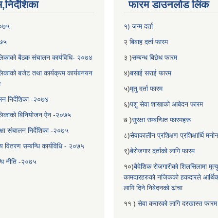
निर्देशिका
फारम डाउनलोड लिंक
२०७५
१) जन्म दर्ता
०७५
२
बिबाह दर्ता फारम
िकाको बैठक संचालन कार्यविधि- २०७४
३ )
सम्बन्ध बिछेध फारम
िकाको बजेट तथा कार्यक्रम कार्यबनयन
४)
बसाई सराई फारम
४
५)
मृतु दर्ता फारम
चालन निर्देशिका -२०७४
६)
पशु सेवा शाखाको आबेदन फारम
लिकाको बिनियोजन ऐन -२०७५
७ )
सुरक्षा सम्बन्धित फारमहरू
्षा संचालन निर्देशिका -२०७५
८)
सेवाकालीन प्रशिक्षण प्रशिक्षार्थि म
य वितरण सम्बन्धि कार्यविधि - २०७५
९)
बेरोजगार दर्ताको लागि फारम
न्धि नीति -२०७५
१०)
बैदेशिक रोजगारीको शिलसिलामा मृत्
कामदारहरुको नजिकको हकदारले आर्थि
लागि दिने निबेदनको ढांचा
११ )
सेवा करारको लागि दरखास्त फारम