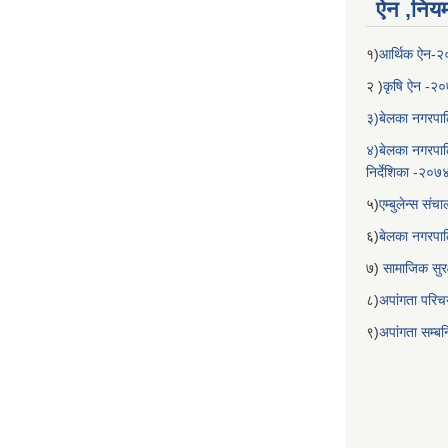
ऐन ,नियम,
१)
आर्थिक ऐन-
२ )
कृषि ऐन -२
३)बेलका नगरपाल
४)बेलका नगरपाल
निर्देशिका -२०७
५)
एम्बुलेन्स सं
६)
बेलका नगरपा
७)
सामाजिक सुरक
८)
अपांगता परिच
९)
अपांगता सम्ब