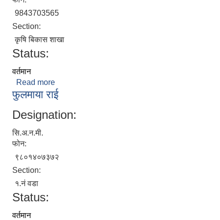
9843703565
Section:
कृषि बिकास शाखा
Status:
वर्तमान
Read more
about हिमाल गुरागाई
फुलमाया राई
Designation:
बेलका नगरपालिकाको अति विपन्न नागरिकका लागि खाध्यन्न बितरण कार्यबिधि-२०७५
सि.अ.न.मी.
फोन:
९८०१४०७३७२
Section:
१.नं वडा
Status:
वर्तमान