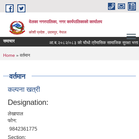
Skip to main content
वेलका नगरपालिका, नगर कार्यपालिकाको कार्यालय
कोशी प्रदेश , उदयपुर, नेपाल
समाचार
आ.ब.२०८२/०८३ को चौथो त्रैमासिक सामाजिक सुरक्षा भत्ता बितरण स
You are here
Home
» वर्तमान
वर्तमान
कल्पना खत्री
Designation:
लेखापाल
फोन:
9842361775
Section: