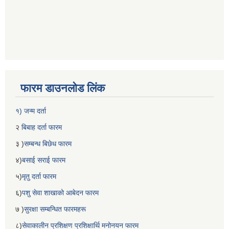
फारम डाउनलोड लिंक
१) जन्म दर्ता
२
बिबाह दर्ता फारम
३ )
सम्बन्ध बिछेध फारम
४)
बसाई सराई फारम
५)
मृतु दर्ता फारम
६)
पशु सेवा शाखाको आबेदन फारम
७ )
सुरक्षा सम्बन्धित फारमहरू
८)
सेवाकालीन प्रशिक्षण प्रशिक्षार्थि मनोनयन फारम