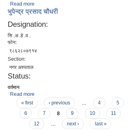
Read more
about फुलमाया राई
भुपेन्द्र प्रसाद चौधरी
Designation:
सि .अ .हे .व .
फोन:
९८६२८०७९१४
Section:
नगर अस्पताल
Status:
वर्तमान
Read more
about भुपेन्द्र प्रसाद चौधरी
Pages
« first
‹ previous
…
4
5
6
7
8
9
10
11
12
…
next ›
last »