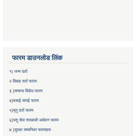
फारम डाउनलोड लिंक
१) जन्म दर्ता
२
बिबाह दर्ता फारम
३ )
सम्बन्ध बिछेध फारम
४)
बसाई सराई फारम
५)
मृतु दर्ता फारम
६)
पशु सेवा शाखाको आबेदन फारम
७ )
सुरक्षा सम्बन्धित फारमहरू