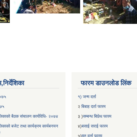
निर्देशिका
फारम डाउनलोड लिंक
२०७५
१) जन्म दर्ता
०७५
२
बिबाह दर्ता फारम
िकाको बैठक संचालन कार्यविधि- २०७४
३ )
सम्बन्ध बिछेध फारम
िकाको बजेट तथा कार्यक्रम कार्यबनयन
४)
बसाई सराई फारम
४
५)
मृतु दर्ता फारम