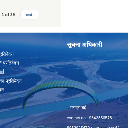
1 of 29
next ›
सूचना अधिकारी
प्रतिवेदन
 प्रतिवेदन
वाई
का प्रतिबेदन
्षण
गायत्रा राई
contact no.: 9842856578
9852835479 ( सूचना अधिकारी )