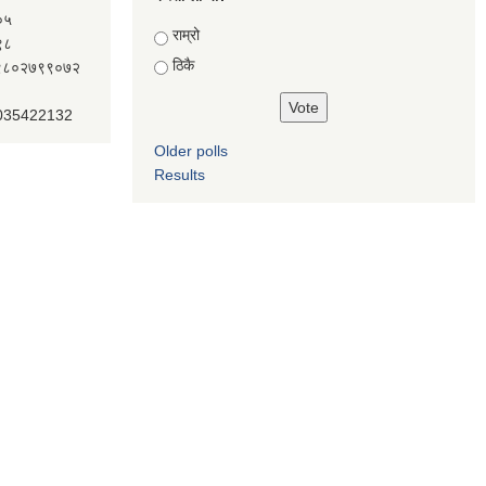
०५
Choices
राम्रो
९८
ठिकै
ः९८०२७९९०७२
 035422132
Older polls
Results