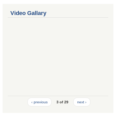
Video Gallary
‹ previous
3 of 29
next ›