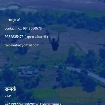
गायत्रा राई
contact no.: 9842856578
9852835479 ( सूचना अधिकारी )
raigayatra@gmail.com
सम्पर्क
फोन:
9841337792/9852829011(नगर प्रमुख ),