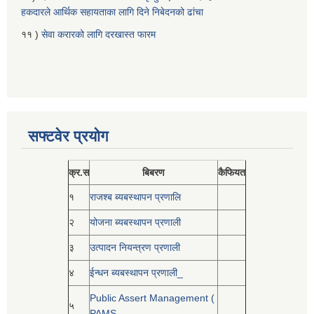
हकदारले आर्थिक सहायताका लागि दिने निबेदनको ढांचा
११ )
सेवा करारको लागि दरखास्त फारम
सफ्टवेर प्रयोग
क्र.स
बिबरण
कैफियत
१
राजश्ब ब्यबस्थापन प्रणालि
२
योजना ब्यबस्थापन प्रणाली
३
उत्पादन नियन्त्रण प्रणाली
४
ईन्धन ब्यबस्थापन प्रणाली_
Public Assert Management (
५
PAMS