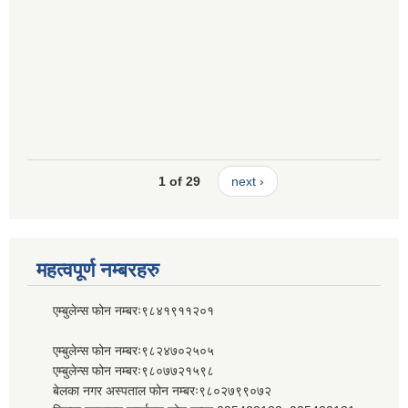
1 of 29
next ›
महत्वपूर्ण नम्बरहरु
एम्बुलेन्स फोन नम्बरः९८४१९११२०१
एम्बुलेन्स फोन नम्बरः९८२४७०२५०५
एम्बुलेन्स फोन नम्बरः९८०७७२१५९८
बेलका नगर अस्पताल फोन नम्बरः९८०२७९९०७२