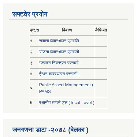
सफ्टवेर प्रयोग
क्र.स
बिबरण
कैफियत
१
राजश्ब ब्यबस्थापन प्रणालि
२
योजना ब्यबस्थापन प्रणाली
३
उत्पादन नियन्त्रण प्रणाली
४
ईन्धन ब्यबस्थापन प्रणाली_
Public Assert Management (
५
PAMS
6
स्थानीय तहको एप्स ( local Level )
जनगणना डाटा -२०७८ (बेलका )