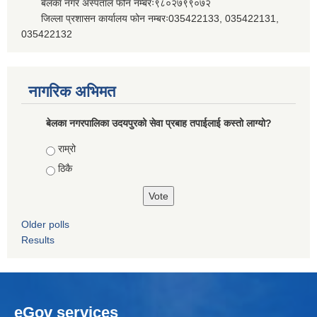
बेलका नगर अस्पताल फोन नम्बरः९८०२७९९०७२
जिल्ला प्रशासन कार्यालय फोन नम्बरः035422133, 035422131,
035422132
नागरिक अभिमत
बेलका नगरपालिका उदयपुरको सेवा प्रबाह तपाईलाई कस्तो लाग्यो?
Choices
राम्रो
ठिकै
Older polls
Results
eGov services