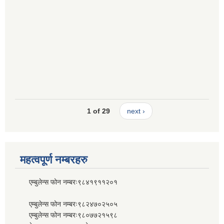
1 of 29
next ›
महत्वपूर्ण नम्बरहरु
एम्बुलेन्स फोन नम्बरः९८४१९११२०१
एम्बुलेन्स फोन नम्बरः९८२४७०२५०५
एम्बुलेन्स फोन नम्बरः९८०७७२१५९८