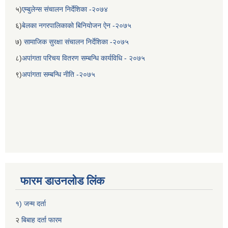
५)
एम्बुलेन्स संचालन निर्देशिका -२०७४
६)
बेलका नगरपालिकाको बिनियोजन ऐन -२०७५
७)
सामाजिक सुरक्षा संचालन निर्देशिका -२०७५
८)
अपांगता परिचय वितरण सम्बन्धि कार्यविधि - २०७५
९)
अपांगता सम्बन्धि नीति -२०७५
बेलका नगरपालिकाको अति विपन्न नागरिकका लागि खाध्यन्न बितरण कार्यबिधि-२०७५
फारम डाउनलोड लिंक
१) जन्म दर्ता
२
बिबाह दर्ता फारम