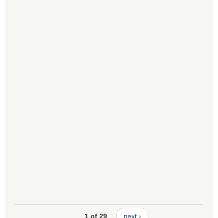
1 of 29
next ›