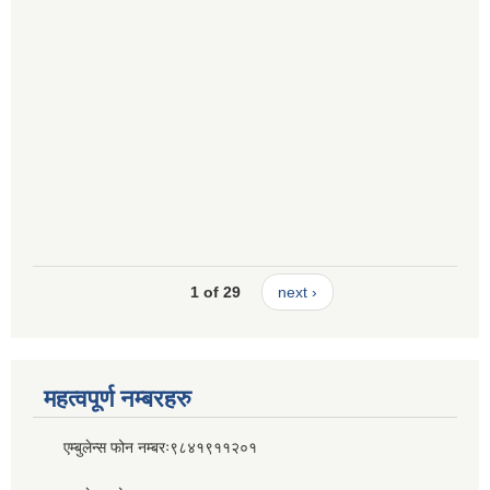
1 of 29
next ›
महत्वपूर्ण नम्बरहरु
एम्बुलेन्स फोन नम्बरः९८४१९११२०१