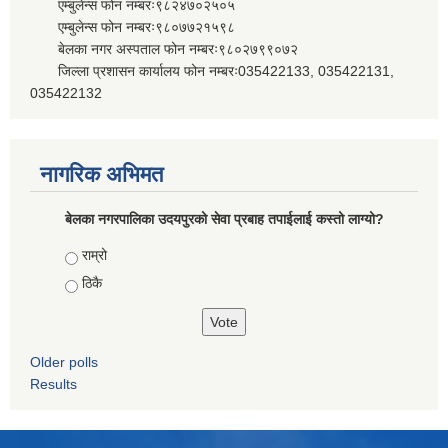
एम्बुलेन्स फोन नम्बरः९८२४७०२५०५
एम्बुलेन्स फोन नम्बरः९८०७७२१५९८
बेलका नगर अस्पताल फोन नम्बरः९८०२७९९०७२
जिल्ला प्रशासन कार्यालय फोन नम्बरः035422133, 035422131,
035422132
नागरिक अभिमत
बेलका नगरपालिका उदयपुरको सेवा प्रबाह तपाईलाई कस्तो लाग्यो?
Choices
राम्रो
ठिकै
Older polls
Results