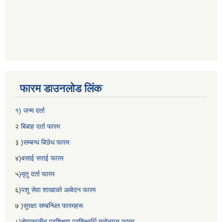
फारम डाउनलोड लिंक
१) जन्म दर्ता
२
बिबाह दर्ता फारम
३ )
सम्बन्ध बिछेध फारम
४)
बसाई सराई फारम
५)
मृतु दर्ता फारम
६)
पशु सेवा शाखाको आबेदन फारम
७ )
सुरक्षा सम्बन्धित फारमहरू
८)
सेवाकालीन प्रशिक्षण प्रशिक्षार्थि मनोनयन फारम