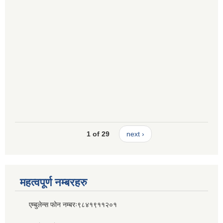
1 of 29
next ›
महत्वपूर्ण नम्बरहरु
एम्बुलेन्स फोन नम्बरः९८४१९११२०१