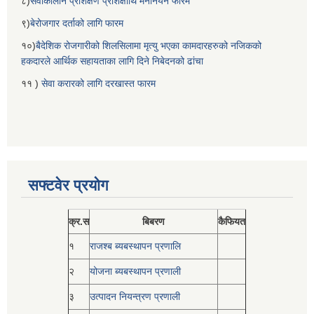
८)
सेवाकालीन प्रशिक्षण प्रशिक्षार्थि मनोनयन फारम
९)
बेरोजगार दर्ताको लागि फारम
१०)
बैदेशिक रोजगारीको शिलसिलामा मृत्यु भएका कामदारहरुको नजिकको
हकदारले आर्थिक सहायताका लागि दिने निबेदनको ढांचा
११ )
सेवा करारको लागि दरखास्त फारम
सफ्टवेर प्रयोग
क्र.स
बिबरण
कैफियत
१
राजश्ब ब्यबस्थापन प्रणालि
२
योजना ब्यबस्थापन प्रणाली
३
उत्पादन नियन्त्रण प्रणाली