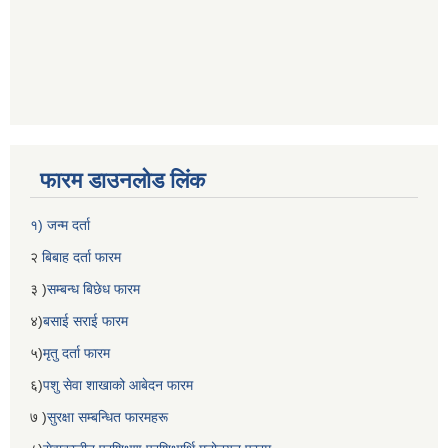
फारम डाउनलोड लिंक
१) जन्म दर्ता
२
बिबाह दर्ता फारम
३ )
सम्बन्ध बिछेध फारम
४)
बसाई सराई फारम
५)
मृतु दर्ता फारम
६)
पशु सेवा शाखाको आबेदन फारम
७ )
सुरक्षा सम्बन्धित फारमहरू