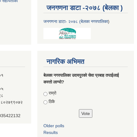
क सहायताका
जनगणना डाटा -२०७८ (बेलका )
जनगणना डाटा- २०७८ (बेलका नगरपालिका
)
नागरिक अभिमत
०१
बेलका नगरपालिका उदयपुरको सेवा प्रबाह तपाईलाई
कस्तो लाग्यो?
०५
Choices
राम्रो
९८
ठिकै
ः९८०२७९९०७२
 035422132
Older polls
Results