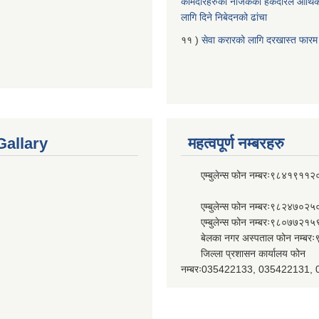
कामदारहरुको नजिकको हकदारले आर्थि
लागि दिने निबेदनको ढांचा
११ )
सेवा करारको लागि दरखास्त फारम
Gallary
महत्वपूर्ण नम्बरहरु
एम्बुलेन्स फोन नम्बरः९८४१९११२
एम्बुलेन्स फोन नम्बरः९८२४७०२५
एम्बुलेन्स फोन नम्बरः९८०७७२१५
बेलका नगर अस्पताल फोन नम्बर
जिल्ला प्रशासन कार्यालय फोन
नम्बरः035422133, 035422131,