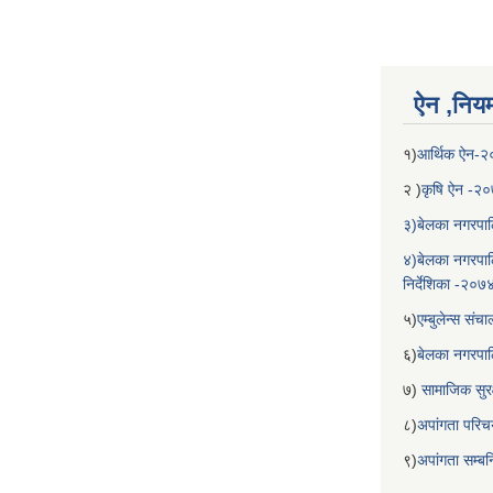
ऐन ,नियम,
१)
आर्थिक ऐन-
२ )
कृषि ऐन -२
३)बेलका नगरपाल
४)बेलका नगरपाल
निर्देशिका -२०७
५)
एम्बुलेन्स सं
६)
बेलका नगरपा
७)
सामाजिक सुरक
८)
अपांगता परिच
९)
अपांगता सम्ब