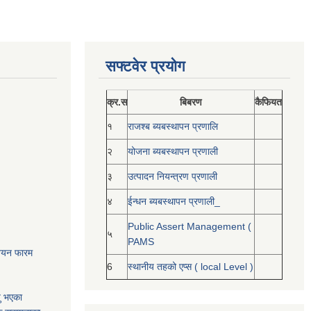
सफ्टवेर प्रयोग
क्र.स
बिबरण
कैफियत
१
राजश्ब ब्यबस्थापन प्रणालि
२
योजना ब्यबस्थापन प्रणाली
३
उत्पादन नियन्त्रण प्रणाली
४
ईन्धन ब्यबस्थापन प्रणाली_
Public Assert Management (
५
PAMS
नोनयन फारम
6
स्थानीय तहको एप्स ( local Level )
यु भएका