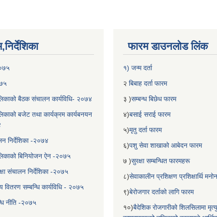
निर्देशिका
फारम डाउनलोड लिंक
२०७५
१) जन्म दर्ता
०७५
२
बिबाह दर्ता फारम
िकाको बैठक संचालन कार्यविधि- २०७४
३ )
सम्बन्ध बिछेध फारम
िकाको बजेट तथा कार्यक्रम कार्यबनयन
४)
बसाई सराई फारम
४
५)
मृतु दर्ता फारम
चालन निर्देशिका -२०७४
६)
पशु सेवा शाखाको आबेदन फारम
लिकाको बिनियोजन ऐन -२०७५
७ )
सुरक्षा सम्बन्धित फारमहरू
्षा संचालन निर्देशिका -२०७५
८)
सेवाकालीन प्रशिक्षण प्रशिक्षार्थि म
य वितरण सम्बन्धि कार्यविधि - २०७५
९)
बेरोजगार दर्ताको लागि फारम
न्धि नीति -२०७५
१०)
बैदेशिक रोजगारीको शिलसिलामा मृत्