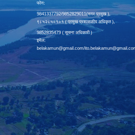
फोन:
9841337792/9852829011(नगर प्रमुख ),
९८५२८५०१०१ ( प्रमुख प्रशासकीय अधिकृत ),
9852835479 ( सूचना अधिकारी )
इमेल:
belakamun@gmail.com/ito.belakamun@gmail.co