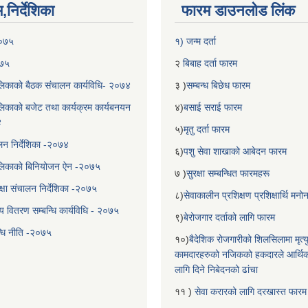
निर्देशिका
फारम डाउनलोड लिंक
२०७५
१) जन्म दर्ता
०७५
२
बिबाह दर्ता फारम
िकाको बैठक संचालन कार्यविधि- २०७४
३ )
सम्बन्ध बिछेध फारम
िकाको बजेट तथा कार्यक्रम कार्यबनयन
४)
बसाई सराई फारम
४
५)
मृतु दर्ता फारम
चालन निर्देशिका -२०७४
६)
पशु सेवा शाखाको आबेदन फारम
लिकाको बिनियोजन ऐन -२०७५
७ )
सुरक्षा सम्बन्धित फारमहरू
्षा संचालन निर्देशिका -२०७५
८)
सेवाकालीन प्रशिक्षण प्रशिक्षार्थि म
य वितरण सम्बन्धि कार्यविधि - २०७५
९)
बेरोजगार दर्ताको लागि फारम
न्धि नीति -२०७५
१०)
बैदेशिक रोजगारीको शिलसिलामा मृत्
कामदारहरुको नजिकको हकदारले आर्थि
लागि दिने निबेदनको ढांचा
११ )
सेवा करारको लागि दरखास्त फारम