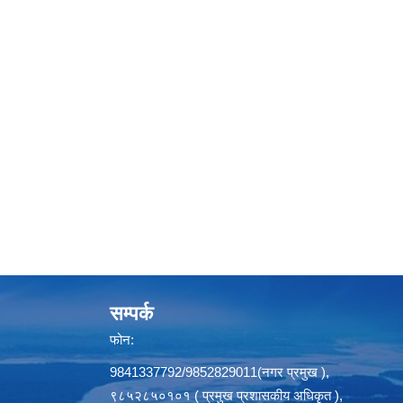
सम्पर्क
फोन:
9841337792/9852829011(नगर प्रमुख ),
९८५२८५०१०१ ( प्रमुख प्रशासकीय अधिकृत ),