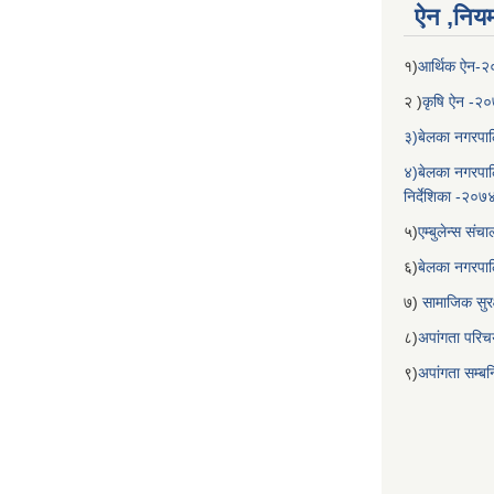
ऐन ,नियम,
१)
आर्थिक ऐन-
२ )
कृषि ऐन -२
३)बेलका नगरपाल
४)बेलका नगरपाल
निर्देशिका -२०७
५)
एम्बुलेन्स सं
६)
बेलका नगरपा
७)
सामाजिक सुरक
८)
अपांगता परिच
९)
अपांगता सम्ब