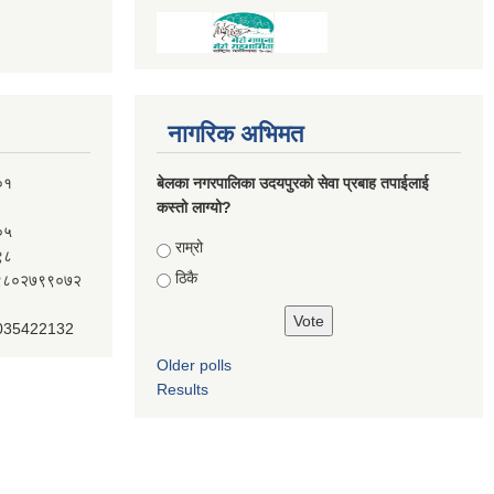
नागरिक अभिमत
०१
बेलका नगरपालिका उदयपुरको सेवा प्रबाह तपाईलाई
कस्तो लाग्यो?
०५
Choices
राम्रो
९८
ठिकै
ः९८०२७९९०७२
 035422132
Older polls
Results