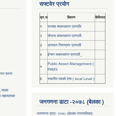
सफ्टवेर प्रयोग
क्र.स
बिबरण
कैफियत
१
राजश्ब ब्यबस्थापन प्रणालि
२
योजना ब्यबस्थापन प्रणाली
३
उत्पादन नियन्त्रण प्रणाली
४
ईन्धन ब्यबस्थापन प्रणाली_
Public Assert Management (
५
PAMS
नोनयन फारम
6
स्थानीय तहको एप्स ( local Level )
यु भएका
क सहायताका
जनगणना डाटा -२०७८ (बेलका )
जनगणना डाटा- २०७८ (बेलका नगरपालिका
)