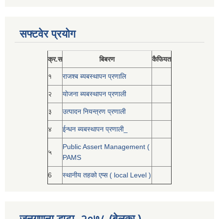
सफ्टवेर प्रयोग
क्र.स
बिबरण
कैफियत
१
राजश्ब ब्यबस्थापन प्रणालि
२
योजना ब्यबस्थापन प्रणाली
३
उत्पादन नियन्त्रण प्रणाली
४
ईन्धन ब्यबस्थापन प्रणाली_
Public Assert Management (
५
PAMS
6
स्थानीय तहको एप्स ( local Level )
जनगणना डाटा -२०७८ (बेलका )