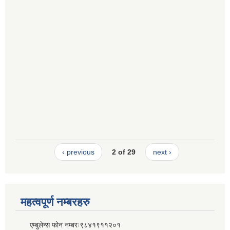
‹ previous
2 of 29
next ›
महत्वपूर्ण नम्बरहरु
एम्बुलेन्स फोन नम्बरः९८४१९११२०१