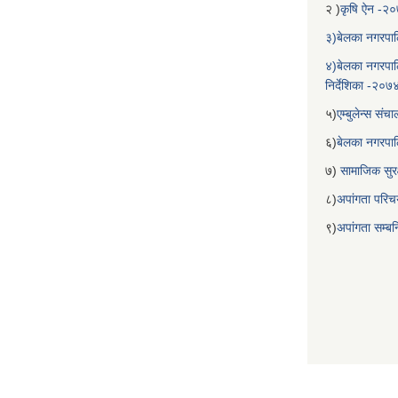
२ )
कृषि ऐन -२
३)बेलका नगरपाल
४)बेलका नगरपाल
निर्देशिका -२०७
५)
एम्बुलेन्स सं
६)
बेलका नगरपा
७)
सामाजिक सुरक
८)
अपांगता परिच
९)
अपांगता सम्ब