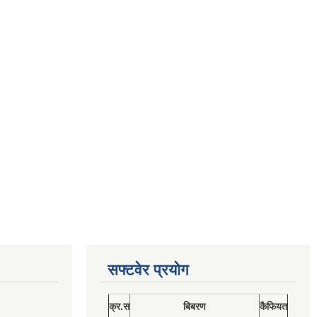
सफ्टवेर प्रयोग
क्र.स
बिबरण
कैफियत