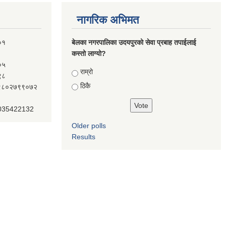
नागरिक अभिमत
०१
बेलका नगरपालिका उदयपुरको सेवा प्रबाह तपाईलाई
कस्तो लाग्यो?
०५
Choices
राम्रो
९८
ठिकै
ः९८०२७९९०७२
 035422132
Older polls
Results