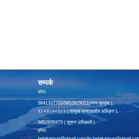
सम्पर्क
फोन:
9841337792/9852829011(नगर प्रमुख ),
९८५२८५०१०१ ( प्रमुख प्रशासकीय अधिकृत ),
9852835479 ( सूचना अधिकारी )
इमेल:
belakamun@gmail.com/ito.belakamun@gmail.co