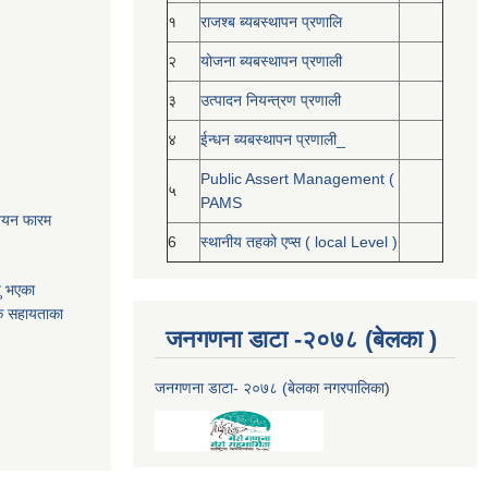
१
राजश्ब ब्यबस्थापन प्रणालि
२
योजना ब्यबस्थापन प्रणाली
३
उत्पादन नियन्त्रण प्रणाली
४
ईन्धन ब्यबस्थापन प्रणाली_
Public Assert Management (
५
PAMS
नोनयन फारम
6
स्थानीय तहको एप्स ( local Level )
यु भएका
क सहायताका
जनगणना डाटा -२०७८ (बेलका )
जनगणना डाटा- २०७८ (बेलका नगरपालिका
)