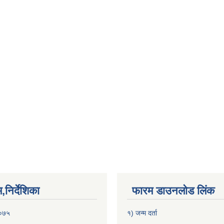
निर्देशिका
फारम डाउनलोड लिंक
२०७५
१) जन्म दर्ता