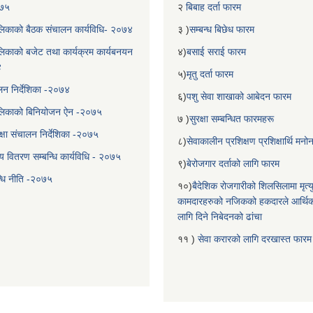
०७५
२
बिबाह दर्ता फारम
िकाको बैठक संचालन कार्यविधि- २०७४
३ )
सम्बन्ध बिछेध फारम
िकाको बजेट तथा कार्यक्रम कार्यबनयन
४)
बसाई सराई फारम
४
५)
मृतु दर्ता फारम
चालन निर्देशिका -२०७४
६)
पशु सेवा शाखाको आबेदन फारम
लिकाको बिनियोजन ऐन -२०७५
७ )
सुरक्षा सम्बन्धित फारमहरू
्षा संचालन निर्देशिका -२०७५
८)
सेवाकालीन प्रशिक्षण प्रशिक्षार्थि म
य वितरण सम्बन्धि कार्यविधि - २०७५
९)
बेरोजगार दर्ताको लागि फारम
न्धि नीति -२०७५
१०)
बैदेशिक रोजगारीको शिलसिलामा मृत्
कामदारहरुको नजिकको हकदारले आर्थि
लागि दिने निबेदनको ढांचा
११ )
सेवा करारको लागि दरखास्त फारम