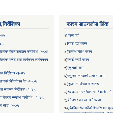
निर्देशिका
फारम डाउनलोड लिंक
२०७५
१) जन्म दर्ता
०७५
२
बिबाह दर्ता फारम
िकाको बैठक संचालन कार्यविधि- २०७४
३ )
सम्बन्ध बिछेध फारम
िकाको बजेट तथा कार्यक्रम कार्यबनयन
४)
बसाई सराई फारम
४
५)
मृतु दर्ता फारम
चालन निर्देशिका -२०७४
६)
पशु सेवा शाखाको आबेदन फारम
लिकाको बिनियोजन ऐन -२०७५
७ )
सुरक्षा सम्बन्धित फारमहरू
्षा संचालन निर्देशिका -२०७५
८)
सेवाकालीन प्रशिक्षण प्रशिक्षार्थि म
य वितरण सम्बन्धि कार्यविधि - २०७५
९)
बेरोजगार दर्ताको लागि फारम
न्धि नीति -२०७५
१०)
बैदेशिक रोजगारीको शिलसिलामा मृत्