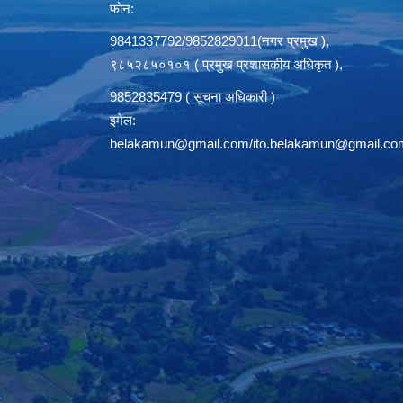
फोन:
9841337792/9852829011(नगर प्रमुख ),
९८५२८५०१०१ ( प्रमुख प्रशासकीय अधिकृत ),
9852835479 ( सूचना अधिकारी )
इमेल:
belakamun@gmail.com/ito.belakamun@gmail.co