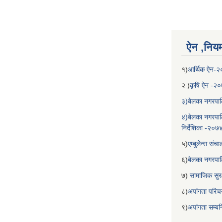
ऐन ,नियम,
१)
आर्थिक ऐन-
२ )
कृषि ऐन -२
३)बेलका नगरपाल
४)बेलका नगरपाल
निर्देशिका -२०७
५)
एम्बुलेन्स सं
६)
बेलका नगरपा
७)
सामाजिक सुरक
८)
अपांगता परिच
९)
अपांगता सम्ब