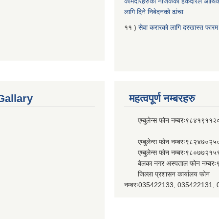
कामदारहरुको नजिकको हकदारले आर्थि
लागि दिने निबेदनको ढांचा
११ )
सेवा करारको लागि दरखास्त फारम
Gallary
महत्वपूर्ण नम्बरहरु
एम्बुलेन्स फोन नम्बरः९८४१९११२
एम्बुलेन्स फोन नम्बरः९८२४७०२५
एम्बुलेन्स फोन नम्बरः९८०७७२१५
बेलका नगर अस्पताल फोन नम्बर
जिल्ला प्रशासन कार्यालय फोन
नम्बरः035422133, 035422131,