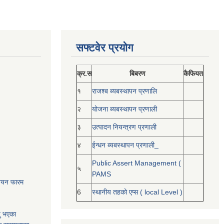
सफ्टवेर प्रयोग
क्र.स
बिबरण
कैफियत
१
राजश्ब ब्यबस्थापन प्रणालि
२
योजना ब्यबस्थापन प्रणाली
३
उत्पादन नियन्त्रण प्रणाली
४
ईन्धन ब्यबस्थापन प्रणाली_
Public Assert Management (
५
PAMS
नोनयन फारम
6
स्थानीय तहको एप्स ( local Level )
यु भएका