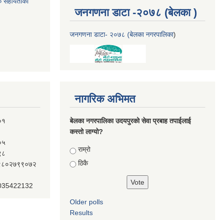
क सहायताका
जनगणना डाटा -२०७८ (बेलका )
जनगणना डाटा- २०७८ (बेलका नगरपालिका
)
नागरिक अभिमत
०१
बेलका नगरपालिका उदयपुरको सेवा प्रबाह तपाईलाई
कस्तो लाग्यो?
०५
Choices
राम्रो
९८
ठिकै
ः९८०२७९९०७२
 035422132
Older polls
Results