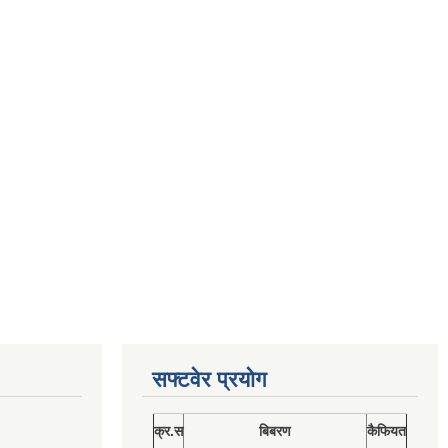
सफ्टवेर प्रयोग
क्र.स
बिबरण
कैफियत