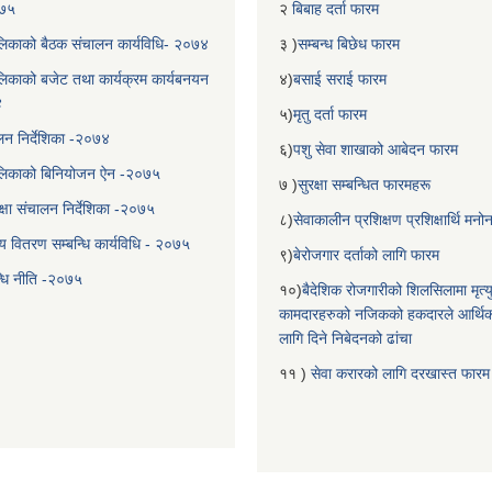
०७५
२
बिबाह दर्ता फारम
िकाको बैठक संचालन कार्यविधि- २०७४
३ )
सम्बन्ध बिछेध फारम
िकाको बजेट तथा कार्यक्रम कार्यबनयन
४)
बसाई सराई फारम
४
५)
मृतु दर्ता फारम
चालन निर्देशिका -२०७४
६)
पशु सेवा शाखाको आबेदन फारम
लिकाको बिनियोजन ऐन -२०७५
७ )
सुरक्षा सम्बन्धित फारमहरू
्षा संचालन निर्देशिका -२०७५
८)
सेवाकालीन प्रशिक्षण प्रशिक्षार्थि म
य वितरण सम्बन्धि कार्यविधि - २०७५
९)
बेरोजगार दर्ताको लागि फारम
न्धि नीति -२०७५
१०)
बैदेशिक रोजगारीको शिलसिलामा मृत्
कामदारहरुको नजिकको हकदारले आर्थि
लागि दिने निबेदनको ढांचा
११ )
सेवा करारको लागि दरखास्त फारम