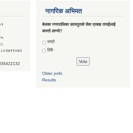
नागरिक अभिमत
०१
बेलका नगरपालिका उदयपुरको सेवा प्रबाह तपाईलाई
कस्तो लाग्यो?
०५
Choices
राम्रो
९८
ठिकै
ः९८०२७९९०७२
 035422132
Older polls
Results