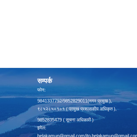
सम्पर्क
फोन:
9841337792/9852829011(नगर प्रमुख ),
९८५२८५०१०१ ( प्रमुख प्रशासकीय अधिकृत ),
9852835479 ( सूचना अधिकारी )
इमेल:
belakamun@gmail.com/ito.belakamun@gmail.co