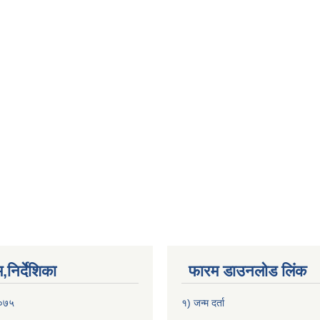
निर्देशिका
फारम डाउनलोड लिंक
२०७५
१) जन्म दर्ता