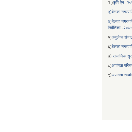
२ )
कृषि ऐन -२
३)बेलका नगरपाल
४)बेलका नगरपाल
निर्देशिका -२०७
५)
एम्बुलेन्स सं
६)
बेलका नगरपा
७)
सामाजिक सुरक
८)
अपांगता परिच
९)
अपांगता सम्ब