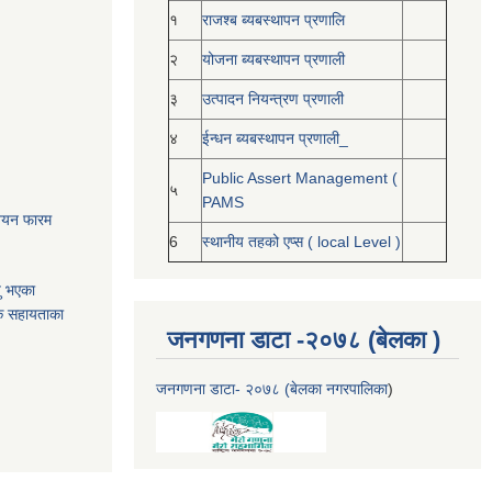
१
राजश्ब ब्यबस्थापन प्रणालि
२
योजना ब्यबस्थापन प्रणाली
३
उत्पादन नियन्त्रण प्रणाली
४
ईन्धन ब्यबस्थापन प्रणाली_
Public Assert Management (
५
PAMS
नोनयन फारम
6
स्थानीय तहको एप्स ( local Level )
यु भएका
क सहायताका
जनगणना डाटा -२०७८ (बेलका )
जनगणना डाटा- २०७८ (बेलका नगरपालिका
)