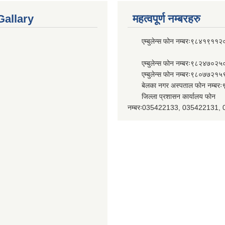
Gallary
महत्वपूर्ण नम्बरहरु
एम्बुलेन्स फोन नम्बरः९८४१९११२
एम्बुलेन्स फोन नम्बरः९८२४७०२५
एम्बुलेन्स फोन नम्बरः९८०७७२१५
बेलका नगर अस्पताल फोन नम्बर
जिल्ला प्रशासन कार्यालय फोन
नम्बरः035422133, 035422131,