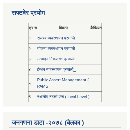
सफ्टवेर प्रयोग
क्र.स
बिबरण
कैफियत
१
राजश्ब ब्यबस्थापन प्रणालि
२
योजना ब्यबस्थापन प्रणाली
३
उत्पादन नियन्त्रण प्रणाली
४
ईन्धन ब्यबस्थापन प्रणाली_
Public Assert Management (
५
PAMS
6
स्थानीय तहको एप्स ( local Level )
जनगणना डाटा -२०७८ (बेलका )