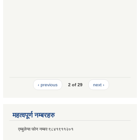
‹ previous
2 of 29
next ›
महत्वपूर्ण नम्बरहरु
एम्बुलेन्स फोन नम्बरः९८४१९११२०१