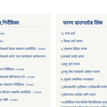
निर्देशिका
फारम डाउनलोड लिंक
२०७५
१) जन्म दर्ता
०७५
२
बिबाह दर्ता फारम
िकाको बैठक संचालन कार्यविधि- २०७४
३ )
सम्बन्ध बिछेध फारम
िकाको बजेट तथा कार्यक्रम कार्यबनयन
४)
बसाई सराई फारम
४
५)
मृतु दर्ता फारम
चालन निर्देशिका -२०७४
६)
पशु सेवा शाखाको आबेदन फारम
लिकाको बिनियोजन ऐन -२०७५
७ )
सुरक्षा सम्बन्धित फारमहरू
्षा संचालन निर्देशिका -२०७५
८)
सेवाकालीन प्रशिक्षण प्रशिक्षार्थि म
य वितरण सम्बन्धि कार्यविधि - २०७५
९)
बेरोजगार दर्ताको लागि फारम
न्धि नीति -२०७५
१०)
बैदेशिक रोजगारीको शिलसिलामा मृत्