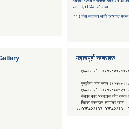
कामदारहरुको नजिकको हकदारले आर्थि
लागि दिने निबेदनको ढांचा
११ )
सेवा करारको लागि दरखास्त फारम
Gallary
महत्वपूर्ण नम्बरहरु
एम्बुलेन्स फोन नम्बरः९८४१९११२
एम्बुलेन्स फोन नम्बरः९८२४७०२५
एम्बुलेन्स फोन नम्बरः९८०७७२१५
बेलका नगर अस्पताल फोन नम्बर
जिल्ला प्रशासन कार्यालय फोन
नम्बरः035422133, 035422131,