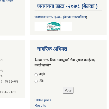
क सहायताका
जनगणना डाटा -२०७८ (बेलका )
जनगणना डाटा- २०७८ (बेलका नगरपालिका
)
नागरिक अभिमत
०१
बेलका नगरपालिका उदयपुरको सेवा प्रबाह तपाईलाई
कस्तो लाग्यो?
०५
Choices
राम्रो
९८
ठिकै
ः९८०२७९९०७२
 035422132
Older polls
Results