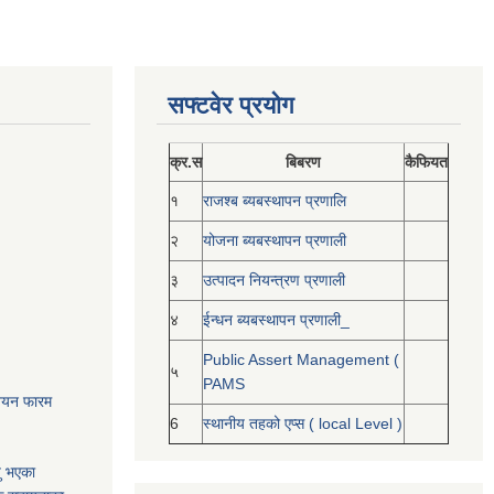
सफ्टवेर प्रयोग
क्र.स
बिबरण
कैफियत
१
राजश्ब ब्यबस्थापन प्रणालि
२
योजना ब्यबस्थापन प्रणाली
३
उत्पादन नियन्त्रण प्रणाली
४
ईन्धन ब्यबस्थापन प्रणाली_
Public Assert Management (
५
PAMS
नोनयन फारम
6
स्थानीय तहको एप्स ( local Level )
यु भएका