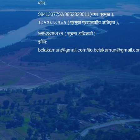
फोन:
9841337792/9852829011(नगर प्रमुख ),
९८५२८५०१०१ ( प्रमुख प्रशासकीय अधिकृत ),
9852835479 ( सूचना अधिकारी )
इमेल:
belakamun@gmail.com/ito.belakamun@gmail.co