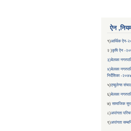
ऐन ,नियम,
१)
आर्थिक ऐन-
२ )
कृषि ऐन -२
३)बेलका नगरपाल
४)बेलका नगरपाल
निर्देशिका -२०७
५)
एम्बुलेन्स सं
६)
बेलका नगरपा
७)
सामाजिक सुरक
८)
अपांगता परिच
९)
अपांगता सम्ब