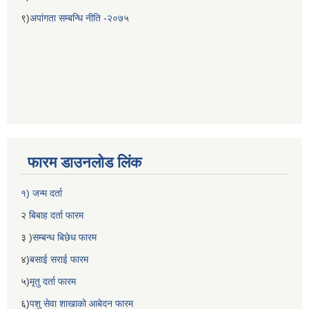
९)
अपांगता सम्बन्धि नीति -२०७५
फारम डाउनलोड लिंक
१) जन्म दर्ता
२
बिबाह दर्ता फारम
३ )
सम्बन्ध बिछेध फारम
४)
बसाई सराई फारम
५)
मृतु दर्ता फारम
६)
पशु सेवा शाखाको आबेदन फारम