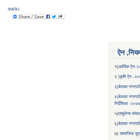
७७/७८
ऐन ,नियम,
१)
आर्थिक ऐन-
२ )
कृषि ऐन -२
३)बेलका नगरपाल
४)बेलका नगरपाल
निर्देशिका -२०७
५)
एम्बुलेन्स सं
६)
बेलका नगरपा
७)
सामाजिक सुरक