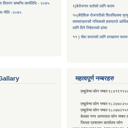
य वितरण सम्बन्धि कार्यविधि - २०७५
९)
बेरोजगार दर्ताको लागि फारम
न्धि नीति -२०७५
१०)
बैदेशिक रोजगारीको शिलसिलामा मृत्
कामदारहरुको नजिकको हकदारले आर्थि
लागि दिने निबेदनको ढांचा
११ )
सेवा करारको लागि दरखास्त फारम
Gallary
महत्वपूर्ण नम्बरहरु
एम्बुलेन्स फोन नम्बरः९८४१९११२
एम्बुलेन्स फोन नम्बरः९८२४७०२५
एम्बुलेन्स फोन नम्बरः९८०७७२१५
बेलका नगर अस्पताल फोन नम्बर
जिल्ला प्रशासन कार्यालय फोन