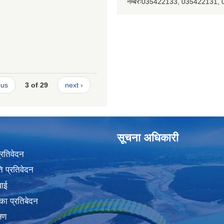
नम्बरः035422133, 035422131,
ous
3 of 29
next ›
सूचना अधिकारी
प्रतिवेदन
 प्रतिवेदन
वाई
का प्रतिबेदन
्षण