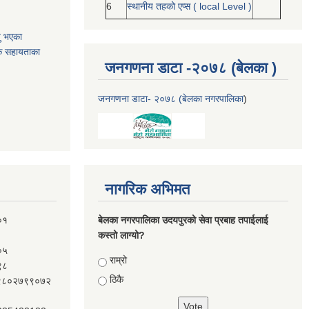
6
स्थानीय तहको एप्स ( local Level )
यु भएका
क सहायताका
जनगणना डाटा -२०७८ (बेलका )
जनगणना डाटा- २०७८ (बेलका नगरपालिका
)
नागरिक अभिमत
०१
बेलका नगरपालिका उदयपुरको सेवा प्रबाह तपाईलाई
कस्तो लाग्यो?
०५
Choices
राम्रो
९८
ठिकै
ः९८०२७९९०७२