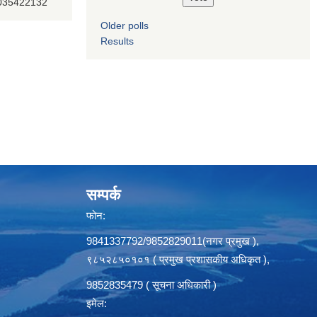
 035422132
Older polls
Results
सम्पर्क
फोन:
9841337792/9852829011(नगर प्रमुख ),
९८५२८५०१०१ ( प्रमुख प्रशासकीय अधिकृत ),
9852835479 ( सूचना अधिकारी )
इमेल: