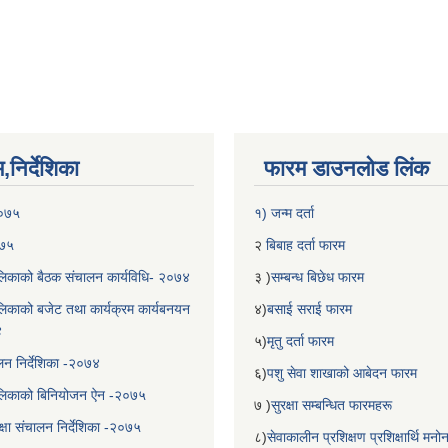
निर्देशिका
फारम डाउनलोड लिंक
२०७५
१) जन्म दर्ता
०७५
२
बिबाह दर्ता फारम
िकाको बैठक संचालन कार्यविधि- २०७४
३ )
सम्बन्ध बिछेध फारम
िकाको बजेट तथा कार्यक्रम कार्यबनयन
४)
बसाई सराई फारम
४
५)
मृतु दर्ता फारम
चालन निर्देशिका -२०७४
६)
पशु सेवा शाखाको आबेदन फारम
लिकाको बिनियोजन ऐन -२०७५
७ )
सुरक्षा सम्बन्धित फारमहरू
्षा संचालन निर्देशिका -२०७५
८)
सेवाकालीन प्रशिक्षण प्रशिक्षार्थि म