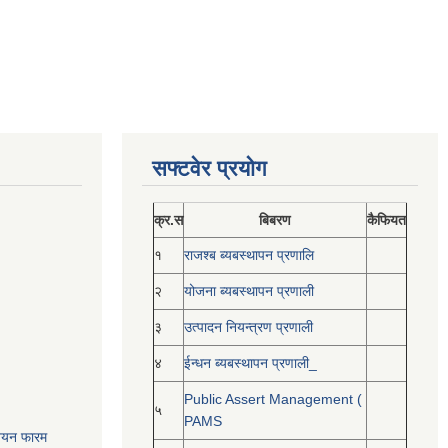
सफ्टवेर प्रयोग
क्र.स
बिबरण
कैफियत
१
राजश्ब ब्यबस्थापन प्रणालि
२
योजना ब्यबस्थापन प्रणाली
३
उत्पादन नियन्त्रण प्रणाली
४
ईन्धन ब्यबस्थापन प्रणाली_
Public Assert Management (
५
PAMS
नोनयन फारम