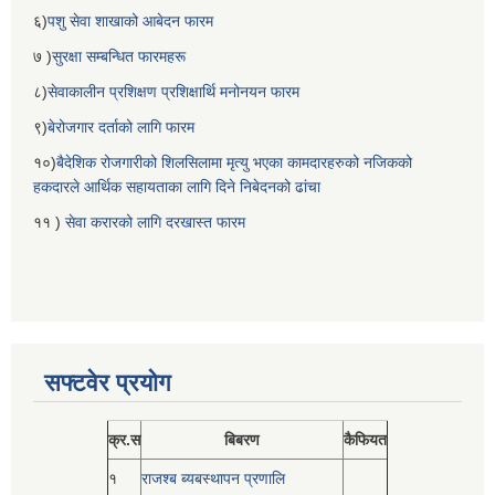
६)
पशु सेवा शाखाको आबेदन फारम
७ )
सुरक्षा सम्बन्धित फारमहरू
८)
सेवाकालीन प्रशिक्षण प्रशिक्षार्थि मनोनयन फारम
९)
बेरोजगार दर्ताको लागि फारम
१०)
बैदेशिक रोजगारीको शिलसिलामा मृत्यु भएका कामदारहरुको नजिकको
हकदारले आर्थिक सहायताका लागि दिने निबेदनको ढांचा
११ )
सेवा करारको लागि दरखास्त फारम
सफ्टवेर प्रयोग
क्र.स
बिबरण
कैफियत
१
राजश्ब ब्यबस्थापन प्रणालि