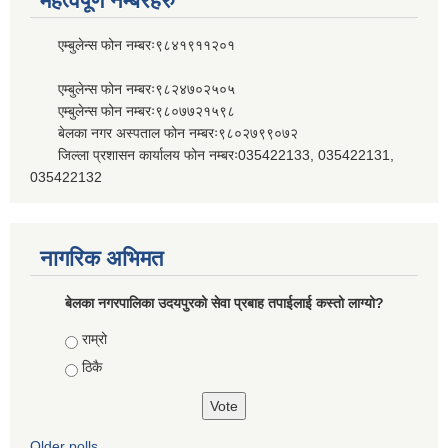
महत्वपूर्ण नम्बरहरु
एम्बुलेन्स फोन नम्बरः९८४१९११२०१
एम्बुलेन्स फोन नम्बरः९८२४७०२५०५
एम्बुलेन्स फोन नम्बरः९८०७७२१५९८
बेलका नगर अस्पताल फोन नम्बरः९८०२७९९०७२
जिल्ला प्रशासन कार्यालय फोन नम्बरः035422133, 035422131,
035422132
नागरिक अभिमत
बेलका नगरपालिका उदयपुरको सेवा प्रबाह तपाईलाई कस्तो लाग्यो?
Choices
राम्रो
ठिकै
Older polls