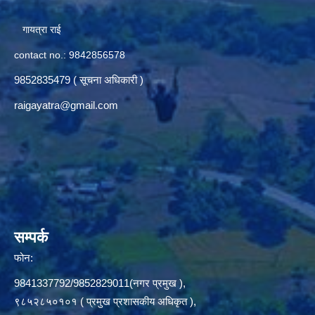
गायत्रा राई
contact no.: 9842856578
9852835479 ( सूचना अधिकारी )
raigayatra@gmail.com
सम्पर्क
फोन:
9841337792/9852829011(नगर प्रमुख ),
९८५२८५०१०१ ( प्रमुख प्रशासकीय अधिकृत ),