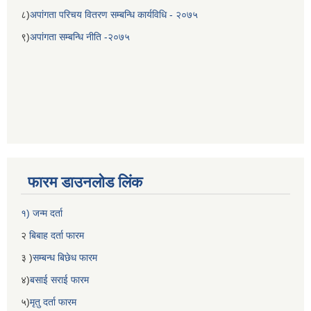
८)
अपांगता परिचय वितरण सम्बन्धि कार्यविधि - २०७५
९)
अपांगता सम्बन्धि नीति -२०७५
फारम डाउनलोड लिंक
१) जन्म दर्ता
२
बिबाह दर्ता फारम
३ )
सम्बन्ध बिछेध फारम
४)
बसाई सराई फारम
५)
मृतु दर्ता फारम