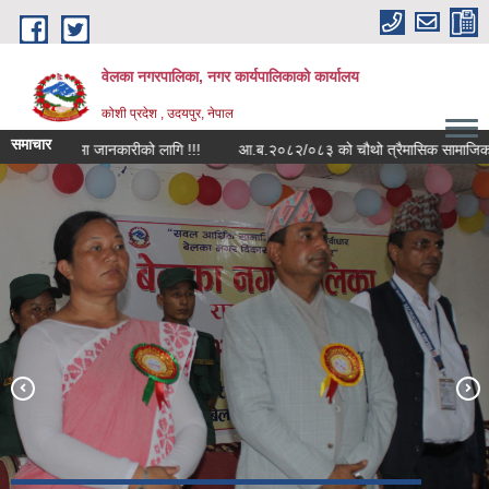
Skip to main content
वेलका नगरपालिका, नगर कार्यपालिकाको कार्यालय
कोशी प्रदेश , उदयपुर, नेपाल
समाचार
ा सबैमा जानकारीको लागि !!!
आ.ब.२०८२/०८३ को चौथो त्रैमासिक सामाजिक सुरक्षा भत्ता
भौडा देवी मन्दिर , बेलका-१
सप्तकोशी नदीमा बोटिंग