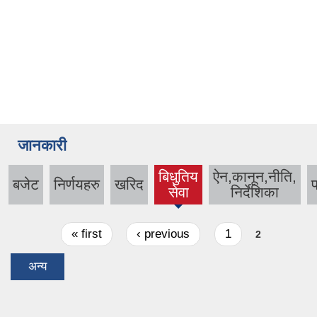
जानकारी
बिधुतिय
ऐन,कानून,नीति,
बजेट
निर्णयहरु
खरिद
प
(active
सेवा
निर्देशिका
tab)
Pages
« first
‹ previous
1
2
अन्य