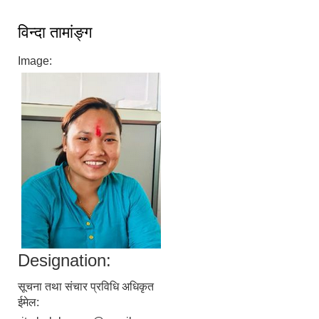
विन्दा तामांङ्ग
Image:
बेलका नगरपालिकाको अति विपन्न नागरिकका लागि खाध्यन्न बितरण कार्यबिधि-२०७५
Designation:
सूचना तथा संचार प्रविधि अधिकृत
ईमेल: