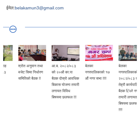
ईमेल:
belakamun3@gmail.com
श्रोत अनुमान तथा
आ.ब. २०८२/०८३
बेलका
बेलका
बजेट सिमा निर्धारण
को २०औ का.पा
नगरपालिकाको १७
नगरपालिकाको आ.ब.
समितिको बैठक !!
बैठक दोस्रो आवधिक
औं नगर सभा !!!!
२०८२/०८३ को
बिकास योजना तयारी
तेह्रौ कार्यपालिका
लगायत विविध
बैठक हिंउदे नगर सभा
बिषयमा छलफल !!!
तयारी लगायत विविध
बिषयमा छलफल हुँदै
!!!!