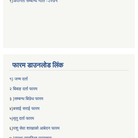
९)
अपांगता सम्बन्धि नीति -२०७५
फारम डाउनलोड लिंक
१) जन्म दर्ता
२
बिबाह दर्ता फारम
३ )
सम्बन्ध बिछेध फारम
४)
बसाई सराई फारम
५)
मृतु दर्ता फारम
६)
पशु सेवा शाखाको आबेदन फारम
७ )
सुरक्षा सम्बन्धित फारमहरू