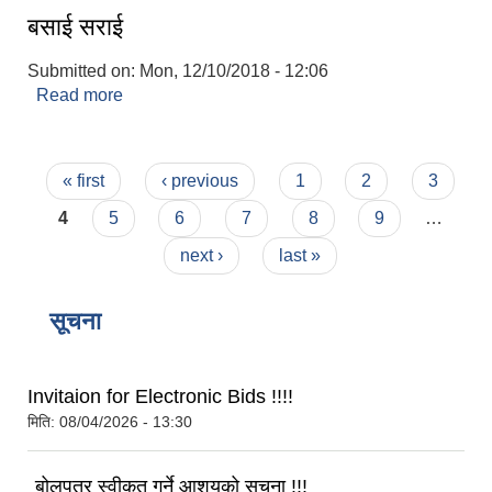
बसाई सराई
Submitted on:
Mon, 12/10/2018 - 12:06
Read more
about बसाई सराई
Pages
« first
‹ previous
1
2
3
4
5
6
7
8
9
…
next ›
last »
बेलका नगरपालिकाको अति विपन्न नागरिकका लागि खाध्यन्न बितरण कार्यबिधि-२०७५
सूचना
Invitaion for Electronic Bids !!!!
मिति:
08/04/2026 - 13:30
बोलपत्र स्वीकृत गर्ने आशयको सूचना !!!