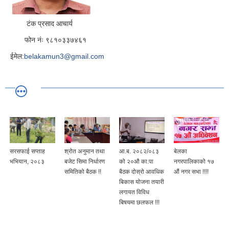
टंक प्रसाद आचार्य
फोन नंः ९८१०३३७४६१
ईमेल:
belakamun3@gmail.com
सरसफाई सप्ताह
श्रोत अनुमान तथा
आ.ब. २०८२/०८३
बेलका
भभियान, २०८३
बजेट सिमा निर्धारण
को २०औ का.पा
नगरपालिकाको १७
समितिको बैठक !!
बैठक दोस्रो आवधिक
औं नगर सभा !!!!
बिकास योजना तयारी
लगायत विविध
बिषयमा छलफल !!!