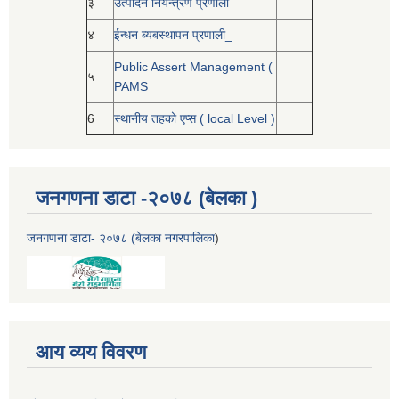
३
उत्पादन नियन्त्रण प्रणाली
४
ईन्धन ब्यबस्थापन प्रणाली_
Public Assert Management (
५
PAMS
6
स्थानीय तहको एप्स ( local Level )
जनगणना डाटा -२०७८ (बेलका )
जनगणना डाटा- २०७८ (बेलका नगरपालिका
)
आय व्यय विवरण