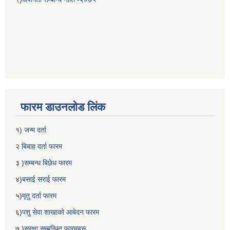
फारम डाउनलोड लिंक
१) जन्म दर्ता
२
बिबाह दर्ता फारम
३ )
सम्बन्ध बिछेध फारम
४)
बसाई सराई फारम
५)
मृतु दर्ता फारम
६)
पशु सेवा शाखाको आबेदन फारम
७ )
सुरक्षा सम्बन्धित फारमहरू