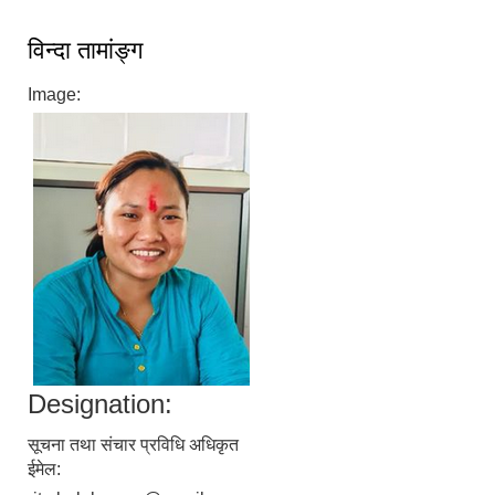
विन्दा तामांङ्ग
Image:
बेलका नगरपालिकाको अति विपन्न नागरिकका लागि खाध्यन्न बितरण कार्यबिधि-२०७५
Designation:
सूचना तथा संचार प्रविधि अधिकृत
ईमेल: